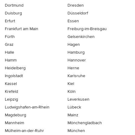
Dortmund
Dresden
Duisburg
Düsseldorf
Erfurt
Essen
Frankfurt am Main
Freiburg-im-Breisgau
Fürth
Gelsenkirchen
Graz
Hagen
Halle
Hamburg
Hamm
Hannover
Heidelberg
Herne
Ingolstadt
Karlsruhe
Kassel
Kiel
Krefeld
Köln
Leipzig
Leverkusen
Ludwigshafen-am-Rhein
Lübeck
Magdeburg
Mainz
Mannheim
Mönchen­gladbach
Mülheim-an-der-Ruhr
München