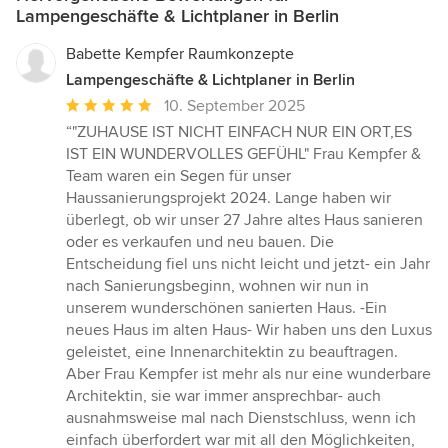
Lampengeschäfte & Lichtplaner in Berlin
Babette Kempfer Raumkonzepte
Lampengeschäfte & Lichtplaner in Berlin
Durchschnittliche
10. September 2025
Bewertung:
“"ZUHAUSE IST NICHT EINFACH NUR EIN ORT,ES
5
IST EIN WUNDERVOLLES GEFÜHL" Frau Kempfer &
von
Team waren ein Segen für unser
5
Haussanierungsprojekt 2024. Lange haben wir
Sternen
überlegt, ob wir unser 27 Jahre altes Haus sanieren
oder es verkaufen und neu bauen. Die
Entscheidung fiel uns nicht leicht und jetzt- ein Jahr
nach Sanierungsbeginn, wohnen wir nun in
unserem wunderschönen sanierten Haus. -Ein
neues Haus im alten Haus- Wir haben uns den Luxus
geleistet, eine Innenarchitektin zu beauftragen.
Aber Frau Kempfer ist mehr als nur eine wunderbare
Architektin, sie war immer ansprechbar- auch
ausnahmsweise mal nach Dienstschluss, wenn ich
einfach überfordert war mit all den Möglichkeiten,