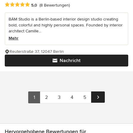
Durchschnittliche Bewertung: 5 von 5 Sternen
5,0
(8 Bewertungen)
BÄM Studio is a Berlin-based interior design studio creating
bold, colorful and highly personal spaces. Founded by interior
architect Camille...
Mehr
Reuterstraße 37, 12047 Berlin
Nachricht
1
2
3
4
5
Hervorgehobene Bewertungen für