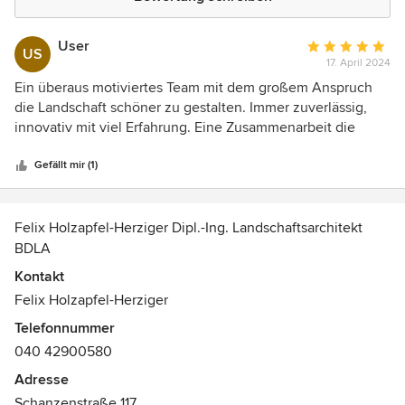
User
Durchschnittlic
US
17. April 2024
Bewertung:
5
Ein überaus motiviertes Team mit dem großem Anspruch
von
die Landschaft schöner zu gestalten. Immer zuverlässig,
5
innovativ mit viel Erfahrung. Eine Zusammenarbeit die
Sternen
immer wieder Spaß macht.
Gefällt mir (1)
Felix Holzapfel-Herziger Dipl.-Ing. Landschaftsarchitekt
BDLA
Kontakt
Felix Holzapfel-Herziger
Telefonnummer
040 42900580
Adresse
Schanzenstraße 117