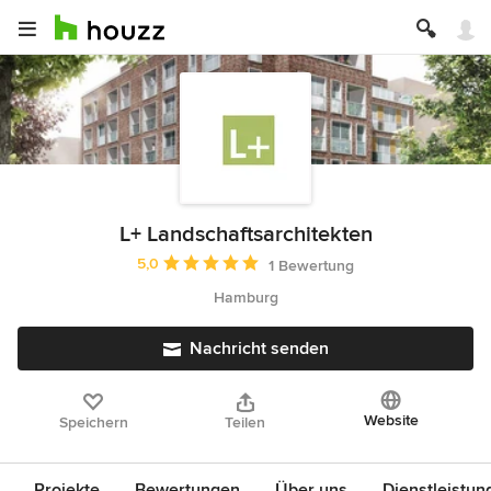
L+ Landschaftsarchitekten
Durchschnittliche Bewertung: 5 von 5 Sternen
5,0
1 Bewertung
Hamburg
Nachricht senden
Website
Speichern
Teilen
Projekte
Bewertungen
Über uns
Dienstleistun