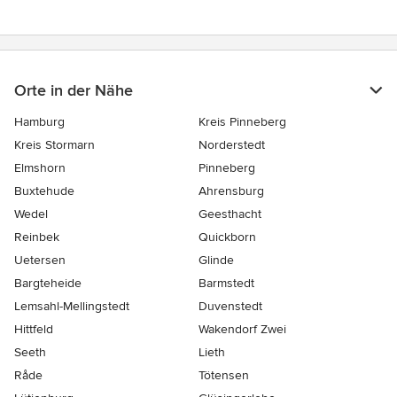
Orte in der Nähe
Hamburg
Kreis Pinneberg
Kreis Stormarn
Norderstedt
Elmshorn
Pinneberg
Buxtehude
Ahrensburg
Wedel
Geesthacht
Reinbek
Quickborn
Uetersen
Glinde
Bargteheide
Barmstedt
Lemsahl-Mellingstedt
Duvenstedt
Hittfeld
Wakendorf Zwei
Seeth
Lieth
Råde
Tötensen