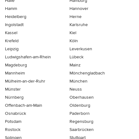
Halle
Hamburg
Hamm
Hannover
Heidelberg
Herne
Ingolstadt
Karlsruhe
Kassel
Kiel
Krefeld
Köln
Leipzig
Leverkusen
Ludwigshafen-am-Rhein
Lübeck
Magdeburg
Mainz
Mannheim
Mönchen­gladbach
Mülheim-an-der-Ruhr
München
Münster
Neuss
Nürnberg
Oberhausen
Offenbach-am-Main
Oldenburg
Osnabrück
Paderborn
Potsdam
Regensburg
Rostock
Saarbrücken
Solingen
Stuttgart