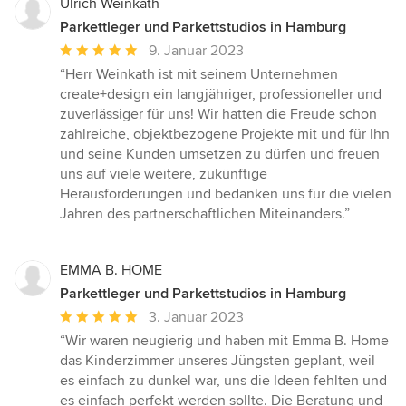
Ulrich Weinkath
Parkettleger und Parkettstudios in Hamburg
Durchschnittliche
9. Januar 2023
Bewertung:
“Herr Weinkath ist mit seinem Unternehmen
5
create+design ein langjähriger, professioneller und
von
zuverlässiger für uns! Wir hatten die Freude schon
5
zahlreiche, objektbezogene Projekte mit und für Ihn
Sternen
und seine Kunden umsetzen zu dürfen und freuen
uns auf viele weitere, zukünftige
Herausforderungen und bedanken uns für die vielen
Jahren des partnerschaftlichen Miteinanders.”
EMMA B. HOME
Parkettleger und Parkettstudios in Hamburg
Durchschnittliche
3. Januar 2023
Bewertung:
“Wir waren neugierig und haben mit Emma B. Home
5
das Kinderzimmer unseres Jüngsten geplant, weil
von
es einfach zu dunkel war, uns die Ideen fehlten und
5
es einfach perfekt werden sollte. Die Beratung und