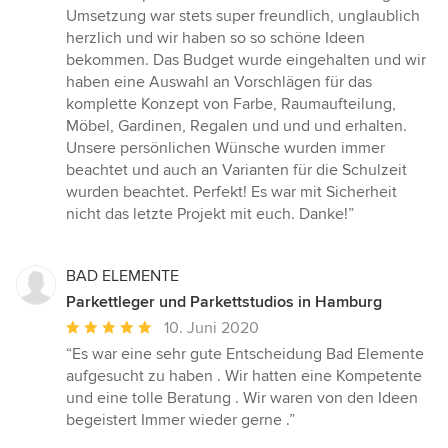
Sternen
Umsetzung war stets super freundlich, unglaublich
herzlich und wir haben so so schöne Ideen
bekommen. Das Budget wurde eingehalten und wir
haben eine Auswahl an Vorschlägen für das
komplette Konzept von Farbe, Raumaufteilung,
Möbel, Gardinen, Regalen und und und erhalten.
Unsere persönlichen Wünsche wurden immer
beachtet und auch an Varianten für die Schulzeit
wurden beachtet. Perfekt! Es war mit Sicherheit
nicht das letzte Projekt mit euch. Danke!”
BAD ELEMENTE
Parkettleger und Parkettstudios in Hamburg
Durchschnittliche
10. Juni 2020
Bewertung:
“Es war eine sehr gute Entscheidung Bad Elemente
5
aufgesucht zu haben . Wir hatten eine Kompetente
von
und eine tolle Beratung . Wir waren von den Ideen
5
begeistert Immer wieder gerne .”
Sternen