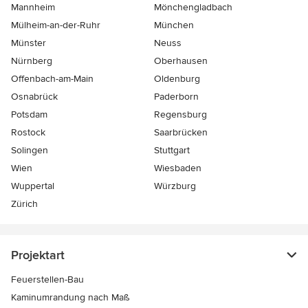
Mannheim
Mönchen­gladbach
Mülheim-an-der-Ruhr
München
Münster
Neuss
Nürnberg
Oberhausen
Offenbach-am-Main
Oldenburg
Osnabrück
Paderborn
Potsdam
Regensburg
Rostock
Saarbrücken
Solingen
Stuttgart
Wien
Wiesbaden
Wuppertal
Würzburg
Zürich
Projektart
Feuerstellen-Bau
Kaminumrandung nach Maß