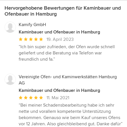
Hervorgehobene Bewertungen für Kaminbauer und
Ofenbauer in Hamburg
Kamify GmbH
Kaminbauer und Ofenbauer in Hamburg
Durchschnittliche
19. April 2023
Bewertung:
“Ich bin super zufrieden, der Ofen wurde schnell
5
geliefert und die Beratung via Telefon war
von
freundlich und 1a.”
5
Sternen
Vereinigte Ofen- und Kaminwerkstätten Hamburg
AG
Kaminbauer und Ofenbauer in Hamburg
Durchschnittliche
11. Mai 2021
Bewertung:
“Bei meiner Schadensbearbeitung habe ich sehr
5
nette und vorallem kompetente Unterstützung
von
bekommen. Genauso wie beim Kauf unseres Ofens
5
vor 12 Jahren. Also gleichbleibend gut. Danke dafür”