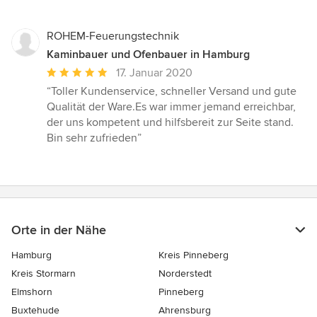
Sternen
ROHEM-Feuerungstechnik
Kaminbauer und Ofenbauer in Hamburg
Durchschnittliche
17. Januar 2020
Bewertung:
“Toller Kundenservice, schneller Versand und gute
5
Qualität der Ware.Es war immer jemand erreichbar,
von
der uns kompetent und hilfsbereit zur Seite stand.
5
Bin sehr zufrieden”
Sternen
Orte in der Nähe
Hamburg
Kreis Pinneberg
Kreis Stormarn
Norderstedt
Elmshorn
Pinneberg
Buxtehude
Ahrensburg