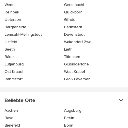
Wedel
Geesthacht
Reinbek
Quickborn
Uetersen
Glinde
Bargteheide
Barmstedt
Lemsahl-Mellingstedt
Duvenstedt
Hittfeld
Wakendorf Zwei
Seeth
Lieth
Råde
Tötensen
Lütjenburg
Glüsingerlohe
Ost Krauel
West Krauel
Rahmstorf
Groß Leversen
Beliebte Orte
Aachen
Augsburg
Basel
Berlin
Bielefeld
Bonn