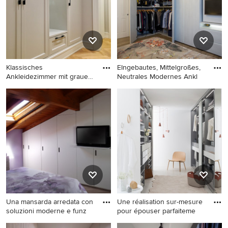
Bodenfliesen und grauem
Schränken und hellem
Boden in Neapel
Holzboden in Paris
Klassisches
EIngebautes, Mittelgroßes,
Ankleidezimmer mit grauen
Neutrales Modernes Ankl
Schränken in
Klassisches Ankleidezimmer
EIngebautes, Mittelgroßes,
mit grauen Schränken in
Neutrales Modernes
Berlin
Ankleidezimmer mit
flächenbündigen
Schrankfronten und grauen
Schränken in Rom
Una mansarda arredata con
Une réalisation sur-mesure
soluzioni moderne e funz
pour épouser parfaiteme
EIngebautes, Kleines,
Großes, Neutrales