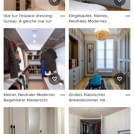
Vue sur l'espace dressing-
EIngebautes, Kleines,
bureau. À gauche vue sur
Neutrales Modernes
Ankleidez
Großes, Neutrales Modernes
EIngebautes, Kleines,
Ankleidezimmer mit
Neutrales Modernes
Ankleidebereich, grauen
Ankleidezimmer mit grauen
Schränken und hellem
Schränken und hellem
Holzboden in Sonstige
Holzboden in Grenoble
Kleiner, Neutraler Moderner
Großes Klassisches
Begehbarer Kleiderschr
Ankleidezimmer mit
Ankleidebere
Kleiner, Neutraler Moderner
Großes Klassisches
Begehbarer Kleiderschrank
Ankleidezimmer mit
mit offenen Schränken,
Ankleidebereich, profilierten
grauen Schränken, Porzellan-
Schrankfronten, grauen