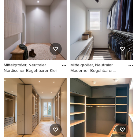
Neutrales Modernes
Skandinavisches
Ankleidezimmer mit
Ankleidezimmer mit
flächenbündigen
Ankleidebereich, offenen
Schrankfronten, grauen
Schränken und grauen
Schränken, Porzellan-
Schränken in Lyon
Bodenfliesen, braunem
Boden und freigelegten
Dachbalken in Sonstige
Mittelgroßer, Neutraler
Mittelgroßer, Neutraler
Nordischer Begehbarer Klei
Moderner Begehbarer
Kleide
Mittelgroßer, Neutraler
Mittelgroßer, Neutraler
Nordischer Begehbarer
Moderner Begehbarer
Kleiderschrank mit
Kleiderschrank mit
flächenbündigen
flächenbündigen
Schrankfronten, grauen
Schrankfronten, grauen
Schränken, braunem
Schränken, braunem
Holzboden und braunem
Holzboden und braunem
Boden in Barcelona
Boden in Bologna