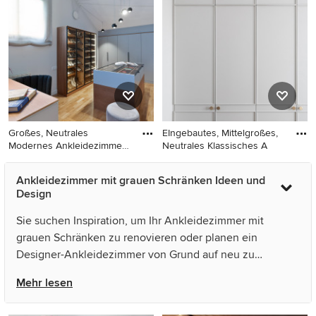
mit offenen Schränken,
Ankleidebereich,
grauen Schränken, hellem
flächenbündigen
Holzboden und beigem
Schrankfronten, grauen
Boden in Mailand
Schränken, braunem
Holzboden und beigem
Boden in Barcelona
Großes, Neutrales
EIngebautes, Mittelgroßes,
Modernes Ankleidezimmer
Neutrales Klassisches A
mit Ankl
Großes, Neutrales Modernes
EIngebautes, Mittelgroßes,
Ankleidezimmer mit grauen Schränken Ideen und
Ankleidezimmer mit
Neutrales Klassisches
Design
Ankleidebereich,
Ankleidezimmer mit grauen
flächenbündigen
Schränken und hellem
Sie suchen Inspiration, um Ihr Ankleidezimmer mit
Schrankfronten, grauen
Holzboden in Paris
grauen Schränken zu renovieren oder planen ein
Schränken, braunem
Designer-Ankleidezimmer von Grund auf neu zu
Holzboden und beigem
gestalten? Houzz hat 336 Bilder der besten Designer,
Boden in Barcelona
Mehr lesen
Inneneinrichter und Architekten dieses Landes, unter
anderem von 株式会社小木野貴光アトリエ一級建築士事