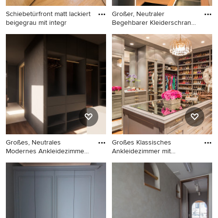
Schiebetürfront matt lackiert
Großer, Neutraler
beigegrau mit integr
Begehbarer Kleiderschrank
mit of
Mittelgroßes Modernes
Großer, Neutraler
Ankleidezimmer mit
Begehbarer Kleiderschrank
Ankleidebereich, grauen
mit offenen Schränken,
Schränken und hellem
grauen Schränken, braunem
Holzboden in Frankfurt am
Holzboden und braunem
Main
Boden in Düsseldorf
Großes, Neutrales
Großes Klassisches
Modernes Ankleidezimmer
Ankleidezimmer mit
mit Ankl
Ankleidebere
Großes, Neutrales Modernes
Großes Klassisches
Ankleidezimmer mit
Ankleidezimmer mit
Ankleidebereich, offenen
Ankleidebereich, offenen
Schränken, grauen
Schränken, braunem
Schränken und
Holzboden und grauen