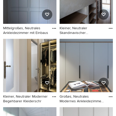
Sperrholzboden in Dijon
Schränken in Madrid
Mittelgroßes, Neutrales
Kleiner, Neutraler
Ankleidezimmer mit Einbaus
Skandinavischer
Begehbarer Klei
Mittelgroßes, Neutrales
Kleiner, Neutraler
Ankleidezimmer mit
Skandinavischer Begehbarer
Einbauschrank, grauen
Kleiderschrank mit offenen
Schränken und braunem
Schränken, grauen
Holzboden in Paris
Schränken, Laminat, grauem
Boden und Tapetendecke in
Tokio
Kleiner, Neutraler Moderner
Großes, Neutrales
Begehbarer Kleiderschr
Modernes Ankleidezimmer
mit Ankl
Kleiner, Neutraler Moderner
Großes, Neutrales Modernes
Begehbarer Kleiderschrank
Ankleidezimmer mit