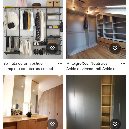
務所 und GesagtGetan Möbeldesign. Sehen Sie sich
Fotos in vielen verschiedenen Farben und Stilen an –
wenn Sie ein Ankleidezimmer mit grauen Schränken-
Design entdeckt haben, das Sie inspiriert, speichern Sie
das Foto in einem Ideenbuch oder kontaktieren Sie den
Experten, dessen Design-Ideen Sie sich auch für Ihr
Zuhause vorstellen können. Entdecken Sie in unserer
Fotogalerie schöne Ankleidezimmer-Ideen und finden
Sie heraus, warum Houzz die beste Erfahrung bietet,
Se trata de un vestidor
Mittelgroßes, Neutrales
wenn es um die Renovierung oder das Einrichten von
completo con barras colgad
Ankleidezimmer mit Ankleid
Haus und Wohnung geht.
Mittelgroßer, Neutraler
Mittelgroßes, Neutrales
Skandinavischer Begehbarer
Ankleidezimmer mit
Kleiderschrank mit offenen
Ankleidebereich, offenen
Schränken, grauen
Schränken, grauen
Schränken, Laminat, grauem
Schränken, braunem
Boden und Tapetendecke in
Holzboden, braunem Boden
Sonstige
und freigelegten Dachbalken
in Nürnberg