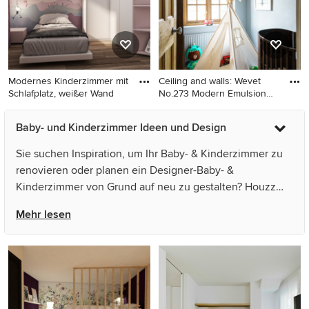
Modernes Kinderzimmer mit
Ceiling and walls: Wevet
Schlafplatz, weißer Wand
No.273 Modern Emulsion
Wa
Modernes Kinderzimmer mit
Modernes Kinderzimmer in
Baby- und Kinderzimmer Ideen und Design
Schlafplatz, weißer
Frankfurt am Main
Wandfarbe und
Sie suchen Inspiration, um Ihr Baby- & Kinderzimmer zu
Tapetenwänden in Turin
renovieren oder planen ein Designer-Baby- &
Kinderzimmer von Grund auf neu zu gestalten? Houzz
hat 46.307 Bilder der besten Designer, Inneneinrichter
Mehr lesen
und Architekten dieses Landes, unter anderem von
Architektin und EcoConfiance Rénovation. Sehen Sie
sich Fotos in vielen verschiedenen Farben und Stilen an
– wenn Sie ein Baby- & Kinderzimmer -Design entdeckt
haben, das Sie inspiriert, speichern Sie das Foto in einem
Ideenbuch oder kontaktieren Sie den Experten, dessen