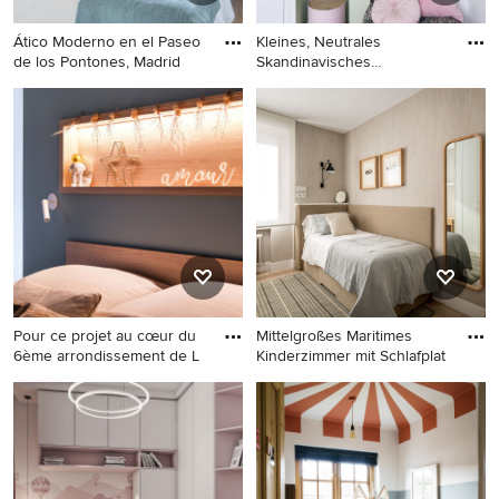
Ático Moderno en el Paseo
Kleines, Neutrales
de los Pontones, Madrid
Skandinavisches
Jugendzimmer mi
Mittelgroßes, Neutrales
Kleines, Neutrales
Modernes Kinderzimmer mit
Skandinavisches
Arbeitsecke, braunem
Jugendzimmer mit
Holzboden und
Schlafplatz, grüner
Tapetenwänden in Madrid
Wandfarbe und hellem
Holzboden in Paris
Pour ce projet au cœur du
Mittelgroßes Maritimes
6ème arrondissement de L
Kinderzimmer mit Schlafplat
Mittelgroßes, Neutrales
Mittelgroßes Maritimes
Modernes Jugendzimmer mit
Kinderzimmer mit
Schlafplatz, blauer
Schlafplatz, beiger
Wandfarbe und hellem
Wandfarbe, Laminat und
Holzboden in Lyon
Tapetenwänden in Bilbao