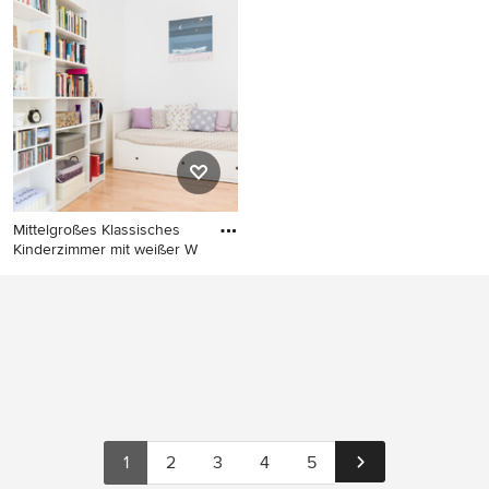
Modernes Jugendzimmer mit
Kinderzimmer mit
weißer Wandfarbe, braunem
Arbeitsecke, weißer
Holzboden und braunem
Wandfarbe und hellem
Boden in Bremen
Holzboden in Valencia
Mittelgroßes Klassisches
Kinderzimmer mit weißer W
Mittelgroßes Klassisches
Kinderzimmer mit weißer
Wandfarbe, hellem
Holzboden und Schlafplatz in
Rom
1
2
3
4
5