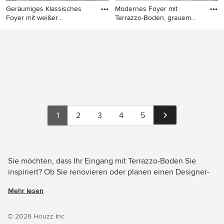
Geräumiges Klassisches
Modernes Foyer mit
Foyer mit weißer
Terrazzo-Boden, grauem
Wandfarbe,
Boden un
Geräumiges Klassisches
Modernes Foyer mit
Foyer mit weißer Wandfarbe,
Terrazzo-Boden, grauem
Terrazzo-Boden und buntem
Boden und Holzwänden in
Boden in Rom
Sonstige
1
2
3
4
5
Sie möchten, dass Ihr Eingang mit Terrazzo-Boden Sie
inspiriert? Ob Sie renovieren oder planen einen Designer-
Eingang von Grund auf neu zu gestalten – Houzz hat 147
Mehr lesen
Bilder der besten Designer, Inneneinrichter und
Architekten dieses Landes, unter anderem von Mipa und 野
口修＋DAT／都市環境研究室. Sehen Sie sich Fotos in
© 2026 Houzz Inc.