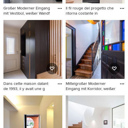
Großer Moderner Eingang
Il fil rouge del progetto che
mit Vestibül, weißer Wandf
ritorna costante in
Großer Moderner Eingang
Mediterraner Eingang mit
mit Vestibül, weißer
beiger Wandfarbe, Terrazzo-
Wandfarbe, Einzeltür,
Boden, Einzeltür, schwarzer
weißem Boden und Terrazzo-
Haustür, beigem Boden und
Boden in Sonstige
eingelassener Decke in
Sonstige
Dans cette maison datant
Mittelgroßer Moderner
de 1993, il y avait une g
Eingang mit Korridor, weißer
Kleine Moderne Haustür mit
Mittelgroßer Moderner
weißer Wandfarbe, Terrazzo-
Eingang mit Korridor, weißer
Boden, Drehtür, weißer
Wandfarbe, Terrazzo-Boden,
Haustür und Holzwänden in
buntem Boden und
Paris
vertäfelten Wänden in