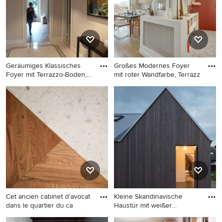
Hamburg
Geräumiges Klassisches
Großes Modernes Foyer
Foyer mit Terrazzo-Boden,
mit roter Wandfarbe, Terrazz
w
Geräumiges Klassisches
Großes Modernes Foyer mit
Foyer mit Terrazzo-Boden,
roter Wandfarbe, Terrazzo-
weißer Haustür, beigem
Boden und weißem Boden in
Boden und grauer Wandfarbe
Paris
in Mailand
Cet ancien cabinet d’avocat
Kleine Skandinavische
dans le quartier du ca
Haustür mit weißer
Wandfarbe
Großer Klassischer Eingang
Kleine Skandinavische