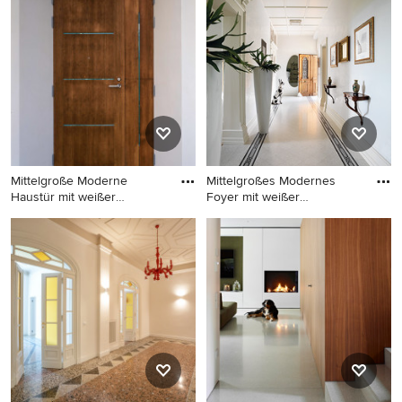
– wenn Sie ein Eingang-Design entdeckt haben, das Sie
inspiriert, speichern Sie das Foto in einem Ideenbuch
oder kontaktieren Sie den Experten, dessen Design-
Ideen Sie sich auch für Ihr Zuhause vorstellen können.
Entdecken Sie in unserer Fotogalerie schöne Eingang-
Ideen und finden Sie heraus, warum Houzz die beste
Erfahrung bietet, wenn es um die Renovierung oder das
Einrichten von Haus und Wohnung geht.
Mittelgroße Moderne
Mittelgroßes Modernes
Haustür mit weißer
Foyer mit weißer
Wandfarbe,
Wandfarbe,
Mittelgroße Moderne
Mittelgroßes Modernes
Haustür mit weißer
Foyer mit weißer Wandfarbe,
Wandfarbe, Terrazzo-Boden,
Terrazzo-Boden, Doppeltür
Doppeltür, brauner Haustür,
und weißer Haustür in
grauem Boden,
Bologna
Holzdielendecke und
Holzdielenwänden in
Sonstige