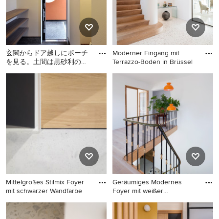
Sonstige
玄関からドア越しにポーチ
Moderner Eingang mit
を見る。土間は黒砂利の洗
Terrazzo-Boden in Brüssel
出仕上げとしました。玄関
Moderner Eingang mit
Moderner Eingang mit
収納は造付としオープンな
Korridor, weißer Wandfarbe,
Terrazzo-Boden in Brüssel
棚と
Terrazzo-Boden, Schiebetür,
dunkler Holzhaustür und
schwarzem Boden in
Sonstige
Mittelgroßes Stilmix Foyer
Geräumiges Modernes
mit schwarzer Wandfarbe
Foyer mit weißer
Wandfarbe, Te
Mittelgroßes Stilmix Foyer
Geräumiges Modernes Foyer
mit schwarzer Wandfarbe,
mit weißer Wandfarbe,