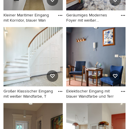
Kleiner Maritimer Eingang
Geräumiges Modernes
mit Korridor, blauer Wan
Foyer mit weißer
Wandfarbe, Te
Kleiner Maritimer Eingang
Geräumiges Modernes Foyer
mit Korridor, blauer
mit weißer Wandfarbe,
Wandfarbe, Terrazzo-Boden,
Terrazzo-Boden, Doppeltür,
Einzeltür, blauer Haustür und
weißer Haustür und grauem
beigem Boden in Madrid
Boden in Paris
Großer Klassischer Eingang
Eklektischer Eingang mit
mit weißer Wandfarbe, T
blauer Wandfarbe und Terr
Großer Klassischer Eingang
Eklektischer Eingang mit
mit weißer Wandfarbe,
blauer Wandfarbe und
Terrazzo-Boden, vertäfelten
Terrazzo-Boden in Rom
Wänden und Treppe in