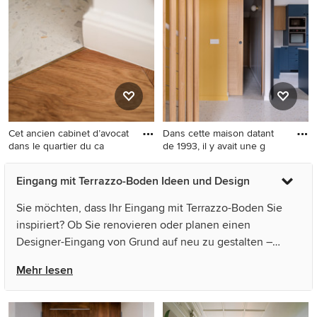
Terrazzo-Boden und weißem
Terrazzo-Boden, Doppeltür,
Boden
weißer Haustür und grauem
Boden in Paris
Cet ancien cabinet d’avocat
Dans cette maison datant
dans le quartier du ca
de 1993, il y avait une g
Großer Klassischer Eingang
Mittelgroßes Modernes
Eingang mit Terrazzo-Boden Ideen und Design
mit Korridor, weißer
Foyer mit gelber Wandfarbe,
Wandfarbe, Doppeltür,
Terrazzo-Boden und
Sie möchten, dass Ihr Eingang mit Terrazzo-Boden Sie
weißer Haustür, Terrazzo-
Holzwänden in Paris
inspiriert? Ob Sie renovieren oder planen einen
Boden und weißem Boden in
Designer-Eingang von Grund auf neu zu gestalten –
Nizza
Houzz hat 147 Bilder der besten Designer, Inneneinrichter
Mehr lesen
und Architekten dieses Landes, unter anderem von
fluidlab architektur design und Coma Studio. Sehen Sie
sich Fotos in vielen verschiedenen Farben und Stilen an