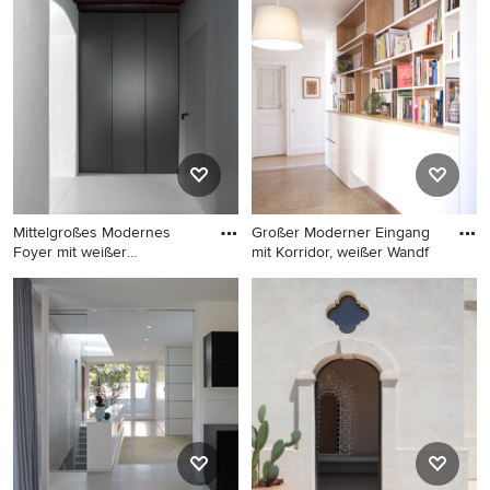
mit Korridor, weißer
Haustür mit weißer
Wandfarbe, Terrazzo-Boden,
Wandfarbe, Einzeltür, brauner
Doppeltür, weißer Haustür
Haustür, schwarzem Boden
und weißem Boden in Nizza
und Terrazzo-Boden in
Hamburg
Mittelgroßes Modernes
Großer Moderner Eingang
Foyer mit weißer
mit Korridor, weißer Wandf
Wandfarbe,
Mittelgroßes Modernes
Großer Moderner Eingang
Foyer mit weißer Wandfarbe,
mit Korridor, weißer
Terrazzo-Boden, Einzeltür,
Wandfarbe, Terrazzo-Boden
weißer Haustür, grauem
und beigem Boden in
Boden und freigelegten
Montpellier
Dachbalken in Sonstige