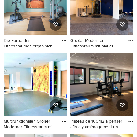
Die Farbe des
Großer Moderner
Fitnessraumes ergab sich
Fitnessraum mit blauer
aus der gro
Wandfarbe u
Multifunktionaler,
Großer Moderner
Mittelgroßer Stilmix
Fitnessraum mit blauer
Fitnessraum mit hellem
Wandfarbe und grauem
Holzboden und blauer
Boden in Lille
Wandfarbe in Köln
Multifunktionaler, Großer
Plateau de 100m2 à penser
Moderner Fitnessraum mit
afin d'y aménagement un
Multifunktionaler, Großer
Mittelgroßer Maritimer