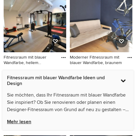
Fitnessraum mit blauer
grauem Boden in Lille
Wandfarbe, dunklem
Holzboden und braunem
Boden in Paris
Fitnessraum mit blauer
Moderner Fitnessraum mit
Wandfarbe, hellem
blauer Wandfarbe, braunem
Holzboden
Fitnessraum mit blauer
Moderner Fitnessraum mit
Fitnessraum mit blauer Wandfarbe Ideen und
Wandfarbe, hellem
blauer Wandfarbe, braunem
Design
Holzboden und beigem
Holzboden und beigem
Boden in Turin
Boden in Sonstige
Sie möchten, dass Ihr Fitnessraum mit blauer Wandfarbe
Sie inspiriert? Ob Sie renovieren oder planen einen
Designer-Fitnessraum von Grund auf neu zu gestalten –
Houzz hat 33 Bilder der besten Designer, Inneneinrichter
Mehr lesen
und Architekten dieses Landes, unter anderem von
Archimède und User. Sehen Sie sich Fotos in vielen