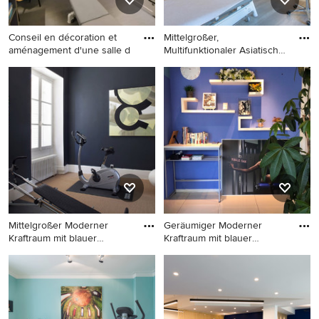
Conseil en décoration et
Mittelgroßer,
aménagement d'une salle d
Multifunktionaler Asiatischer
Fitnes
Multifunktionaler,
Mittelgroßer,
Mittelgroßer Uriger
Multifunktionaler Asiatischer
Fitnessraum mit blauer
Fitnessraum mit blauer
Wandfarbe, Vinylboden und
Wandfarbe und braunem
grauem Boden in Rennes
Boden in Lyon
Mittelgroßer Moderner
Geräumiger Moderner
Kraftraum mit blauer
Kraftraum mit blauer
Wandfar
Wandfarbe
Mittelgroßer Moderner
Geräumiger Moderner
Kraftraum mit blauer
Kraftraum mit blauer
Wandfarbe und
Wandfarbe und weißem
Teppichboden in Paris
Boden in Tokio