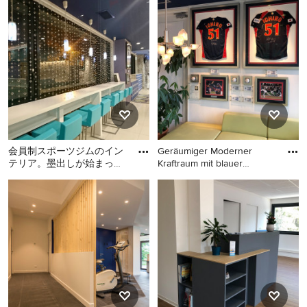
verschiedenen Farben und Stilen an – wenn Sie ein
Fitnessraum-Design entdeckt haben, das Sie inspiriert,
speichern Sie das Foto in einem Ideenbuch oder
kontaktieren Sie den Experten, dessen Design-Ideen Sie
sich auch für Ihr Zuhause vorstellen können. Entdecken
Sie in unserer Fotogalerie schöne Fitnessraum-Ideen und
finden Sie heraus, warum Houzz die beste Erfahrung
bietet, wenn es um die Renovierung oder das Einrichten
von Haus und Wohnung geht.
会員制スポーツジムのイン
Geräumiger Moderner
テリア。墨出しが始まって
Kraftraum mit blauer
から（Before画像参照）の
Wandfarbe
Geräumiger Moderner
Geräumiger Moderner
依頼で設計事務所のデザ
Kraftraum mit blauer
Kraftraum mit blauer
Wandfarbe und weißem
Wandfarbe und weißem
Boden in Tokio
Boden in Tokio