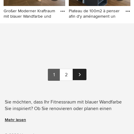
Großer Moderner Kraftraum
Plateau de 100m2 à penser
mit blauer Wandfarbe und
afin d'y aménagement un
Großer Moderner Kraftraum
Mittelgroßer Maritimer
mit blauer Wandfarbe und
Kraftraum mit blauer
grauem Boden in Lille
Wandfarbe und braunem
Boden in Marseille
1
2
Sie möchten, dass Ihr Fitnessraum mit blauer Wandfarbe
Sie inspiriert? Ob Sie renovieren oder planen einen
Designer-Fitnessraum von Grund auf neu zu gestalten –
Mehr lesen
Houzz hat 33 Bilder der besten Designer, Inneneinrichter
und Architekten dieses Landes, unter anderem von