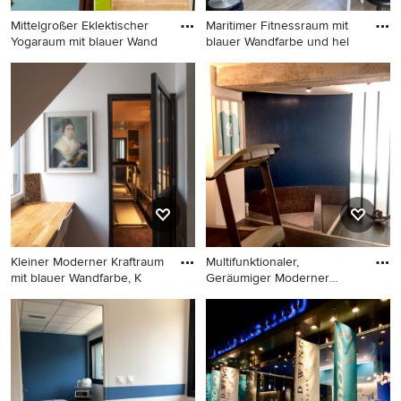
Mittelgroßer Eklektischer
Maritimer Fitnessraum mit
Yogaraum mit blauer Wand
blauer Wandfarbe und hel
Mittelgroßer Eklektischer
Maritimer Fitnessraum mit
Yogaraum mit blauer
blauer Wandfarbe und hellem
Wandfarbe, hellem
Holzboden in Sonstige
Holzboden, beigem Boden
und freigelegten Dachbalken
in Hamburg
Kleiner Moderner Kraftraum
Multifunktionaler,
mit blauer Wandfarbe, K
Geräumiger Moderner
Fitnessraum
Kleiner Moderner Kraftraum
Multifunktionaler,
mit blauer Wandfarbe,
Geräumiger Moderner
Korkboden und schwarzem
Fitnessraum mit blauer
Boden in Paris
Wandfarbe, Betonboden und
grauem Boden in Rom