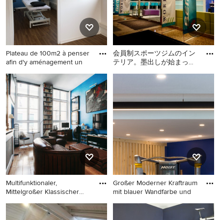
Plateau de 100m2 à penser
会員制スポーツジムのイン
afin d'y aménagement un
テリア。墨出しが始まって
から（Before画像参照）の
Mittelgroßer Maritimer
Geräumiger Moderner
依頼で設計事務所のデザ
Kraftraum mit blauer
Kraftraum mit blauer
Wandfarbe und braunem
Wandfarbe und weißem
Boden in Marseille
Boden in Tokio
Multifunktionaler,
Großer Moderner Kraftraum
Mittelgroßer Klassischer
mit blauer Wandfarbe und
Fitnes
Multifunktionaler,
Großer Moderner Kraftraum
Mittelgroßer Klassischer
mit blauer Wandfarbe und