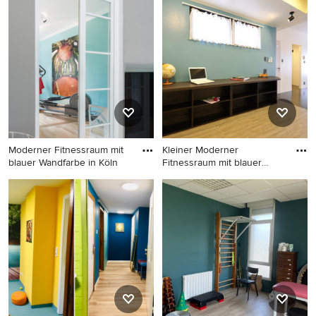
Moderner Fitnessraum mit
Kraftraum mit blauer
blauer Wandfarbe,
Wandfarbe und braunem
Vinylboden und grauem
Boden in Marseille
Boden in Dortmund
Moderner Fitnessraum mit
Kleiner Moderner
blauer Wandfarbe in Köln
Fitnessraum mit blauer
Wandfarbe
Moderner Fitnessraum mit
Kleiner Moderner
blauer Wandfarbe in Köln
Fitnessraum mit blauer
Wandfarbe und braunem
Boden in Kyoto