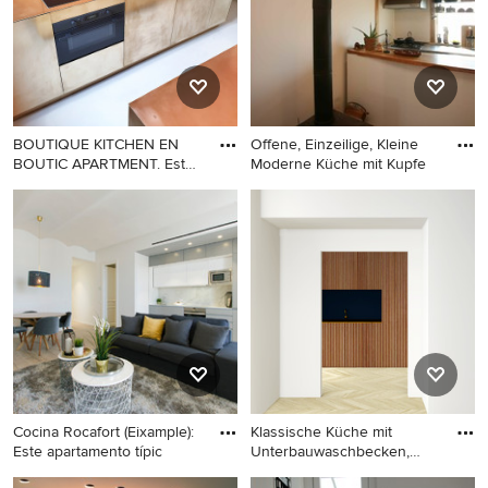
Kupfer-Arbeitsplatte,
Schrankfronten, weißen
Küchenrückwand in Weiß,
Schränken, Kupfer-
schwarzen Elektrogeräten,
Arbeitsplatte, Rückwand-
Betonboden und
Fenster und beiger
Kücheninsel in Berlin
Arbeitsplatte in Leipzig
BOUTIQUE KITCHEN EN
Offene, Einzeilige, Kleine
BOUTIC APARTMENT. Esta
Moderne Küche mit Kupfe
cocina
Offene, Kleine Küche mit
Offene, Einzeilige, Kleine
Landhausspüle, Kupfer-
Moderne Küche mit Kupfer-
Arbeitsplatte, Betonboden
Arbeitsplatte,
und Kücheninsel in Sonstige
Küchenrückwand in Weiß,
Glasrückwand, weißen
Elektrogeräten, braunem
Holzboden, braunem Boden
und brauner Arbeitsplatte in
Sonstige
Cocina Rocafort (Eixample):
Klassische Küche mit
Este apartamento típic
Unterbauwaschbecken,
Kassette
Offene, Einzeilige,
Klassische Küche mit