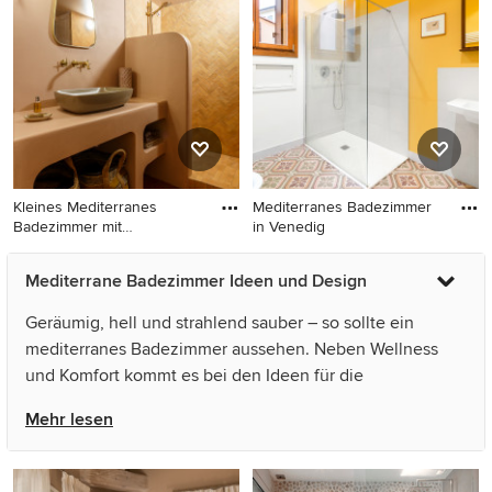
Schränken, grünen
Schränken, Eckdusche,
grünen Fliesen,
Keramikfliesen, weißer
Wandfarbe,
Aufsatzwaschbecken,
gefliestem Waschtisch,
beigem Boden und grüner
Kleines Mediterranes
Mediterranes Badezimmer
Waschtischplatte in Sonstige
Badezimmer mit
in Venedig
flächenbündige
Kleines Mediterranes
Mediterranes Badezimmer in
Mediterrane Badezimmer Ideen und Design
Badezimmer mit
Venedig
flächenbündigen
Geräumig, hell und strahlend sauber – so sollte ein
Schrankfronten, rosa Fliesen,
mediterranes Badezimmer aussehen. Neben Wellness
Stäbchenfliesen, rosa
und Komfort kommt es bei den Ideen für die
Wandfarbe, Terrakottaboden,
Badgestaltung auf die Funktionalität der Einrichtung an.
Waschtischkonsole, Beton-
Mehr lesen
Waschbecken/Waschtisch,
Innovative Badideen bringen nicht nur für kleine Bäder
orangem Boden, offener
große Verbesserungen. Sorgen Sie für Aha- und Spa-
Dusche, rosa
Momente im Bad! Auf Houzz finden Sie tausende Ideen,