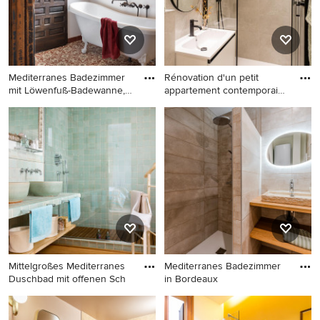
Dusche, Terrakottaboden,
Trogwaschbecken, beigem
Boden und beiger
Waschtischplatte in Alicante-
Costa Blanca
Mediterranes Badezimmer
Rénovation d'un petit
mit Löwenfuß-Badewanne,
appartement contemporain
we
et
Mediterranes Badezimmer
Mediterranes Badezimmer in
mit Löwenfuß-Badewanne,
Sonstige
weißer Wandfarbe und
buntem Boden in Sonstige
Mittelgroßes Mediterranes
Mediterranes Badezimmer
Duschbad mit offenen Sch
in Bordeaux
Mittelgroßes Mediterranes
Mediterranes Badezimmer in
Duschbad mit offenen
Bordeaux