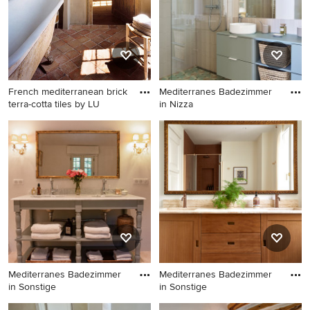
Fliesen, Metrofliesen, weißer
Wandfarbe, Keramikboden,
Sockelwaschbecken, buntem
Boden und Falttür-
Duschabtrennung in Madrid
French mediterranean brick
Mediterranes Badezimmer
terra-cotta tiles by LU
in Nizza
Mediterranes Badezimmer in
Mediterranes Badezimmer in
Sonstige
Nizza
Mediterranes Badezimmer
Mediterranes Badezimmer
in Sonstige
in Sonstige
Mediterranes Badezimmer in
Mediterranes Badezimmer in