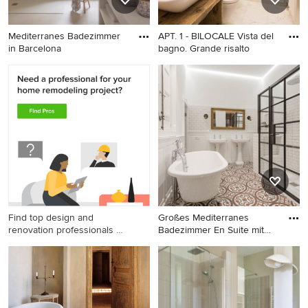
Mediterranes Badezimmer
APT. 1 - BILOCALE Vista del
in Barcelona
bagno. Grande risalto
Mediterranes Badezimmer in
Mittelgroßes Mediterranes
Barcelona
Duschbad mit offenen
Schränken, weißen Fliesen,
weißer Wandfarbe, weißem
Boden, Schiebetür-
Duschabtrennung,
Keramikfliesen,
Marmorboden,
Aufsatzwaschbecken,
Waschtisch aus Holz,
Find top design and
Großes Mediterranes
hellbraunen Holzschränken,
renovation professionals on
Badezimmer En Suite mit
Duschnische, Wandtoilette
Houzz
Löwenf
und brauner
Großes Mediterranes
Waschtischplatte in Mailand
Badezimmer En Suite mit
Löwenfuß-Badewanne,
Duschnische, weißen