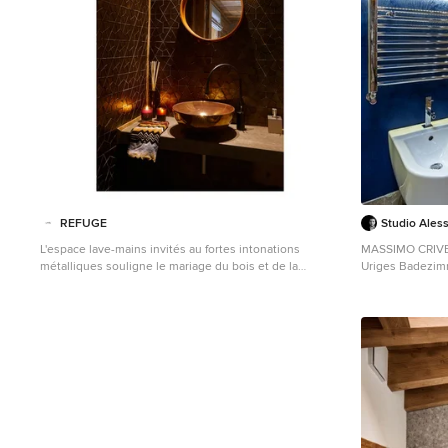
REFUGE
Studio Ales
L'espace lave-mains invités au fortes intonations
MASSIMO CRIV
métalliques souligne le mariage du bois et de la
Uriges Badezim
mosaïque de verre. Robinetterie Goccia, Gessi et miroir
Wandtoilette, S
Adnet en cuir Gubi. @Sébastien Veronese
Venedig