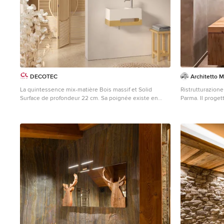
DECOTEC
Architetto M
La quintessence mix-matière Bois massif et Solid
Ristrutturazione
Surface de profondeur 22 cm. Sa poignée existe en
Parma. Il proget
finition Chêne ou Noyer massif, y compris pour le Baby
completa dei loca
de 15 cm de profondeur avec vasque confort à léger
Studio ha seguito
débord. JAPANDI epitomises the material-mix between
pratiche autoriz
solid wood and Solid Surface, 22cm deep. The handle is
sicurezza e conta
available in solid Oak or Walnut wood finish. It works for
permettono un ri
the 15-cm-deep JAPANDI BABY too, which is equipped
50% al 65%) dell
with a slightly overhanging comfort basin.