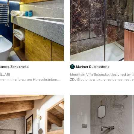
sandro Zandonella
Mariner Rubinetterie
ELLARI
Mountain Villa Saborsko, designed by 
mer mit hellbraunen Holzschränken,
ZDL Studio, is a luxury residence nest
teinplatten und blauer Wandfarbe in
natural wonders of Croatia. This extraor
combines modern architecture and natur
creating a unique environment that bl
the surrounding landscape. Mariner Rub
honored to contribute the LOGICA colle
integrating its faucets with contempora
and advanced functionality. The clean l
stainless steel finishes of the LOGICA c
perfectly with the villa's minimalist arch
elevating the living experience with a t