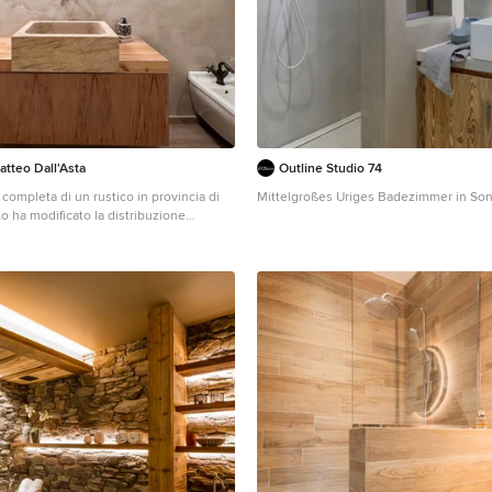
atteo Dall'Asta
Outline Studio 74
 completa di un rustico in provincia di
Mittelgroßes Uriges Badezimmer in Son
to ha modificato la distribuzione
li, rifacimento impianti e finiture. Lo
 tutte le fasi della realizzazione:
zative in Comune, pratiche per la
bilità per le detrazioni fiscali che
torno in 10 anni di una percentuale (dal
a spesa sostenuta per i lavori.