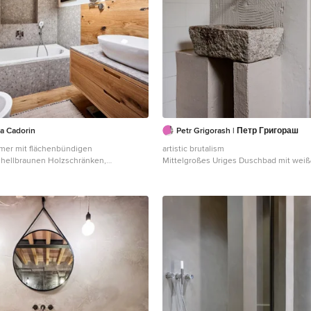
elegance and practicality. This collabora
expresses Mariner's mission: to bring i
world of faucets, making every space u
sophisticated.
a Cadorin
Petr Grigorash | Петр Григораш
mer mit flächenbündigen
artistic brutalism
 hellbraunen Holzschränken,
Mittelgroßes Uriges Duschbad mit wei
e, grauen Fliesen, weißer Wandfarbe,
Duschnische und Duschvorhang-Dusch
den, Aufsatzwaschbecken, braunem
Mailand
aschtischplatte, Einzelwaschbecken,
schtisch, freigelegten Dachbalken,
e, Holzdecke und Holzwänden in