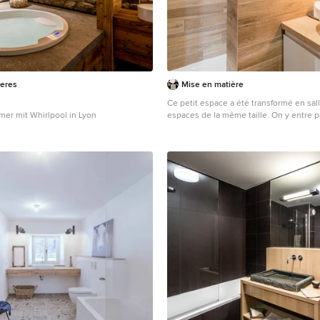
eres
Mise en matière
Ce petit espace a été transformé en sal
er mit Whirlpool in Lyon
espaces de la même taille. On y entre p
galandage. à droite la douche à receveur
plat, au centre un meuble vasque avec 
de forme ovale posée dessus et à droi
suspendues. Du sol au plafond, les mur
d'un carrelage imitation bois afin de do
un esprit SPA de chalet. Les muret à mi
séparent les espaces tout en gardant un
carrelage au sol est gris ardoise pour pa
l'ambiance nature en associant végétal 