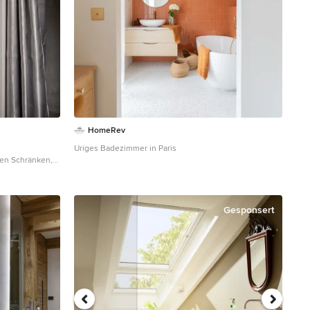
tion fully
nnovation to the
nique and
HomeRev
Uriges Badezimmer in Paris
ßen Schränken,
abtrennung in
Gesponsert