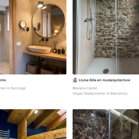
orms
Lluïsa Silla en niudarquitectura
mer in Sonstige
Mariana Castel
Uriges Badezimmer in Barcelona