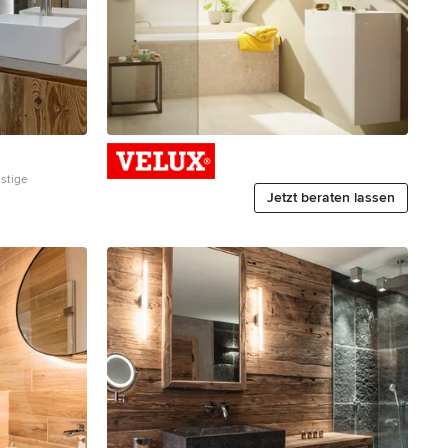
Zurück
Weiter
3
von
stige
7
Jetzt beraten lassen