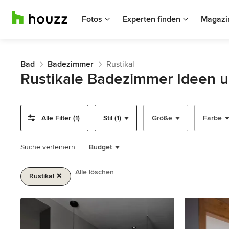
Fotos
Experten finden
Magazi
Bad
Badezimmer
Rustikal
Rustikale Badezimmer Ideen 
Alle Filter (1)
Stil (1)
Größe
Farbe
Suche verfeinern:
Budget
Alle löschen
Rustikal
1
von
2