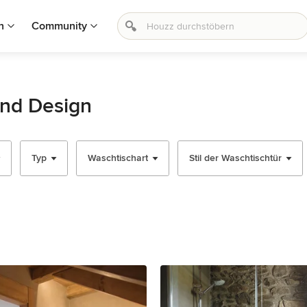
n
Community
und Design
Typ
Waschtischart
Stil der Waschtischtür