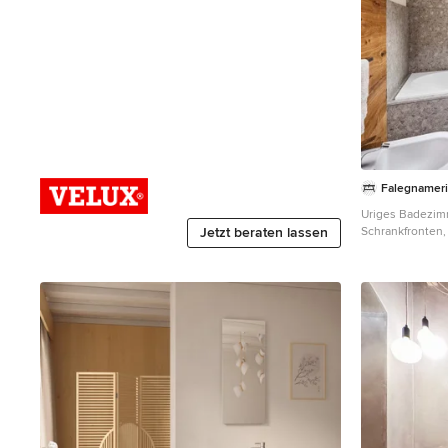
Falegnameri
Uriges Badezim
Jetzt beraten lassen
Schrankfronten,
Einbaubadewann
braunem Holzbo
Boden, grauer W
schwebendem Wa
gewölbter Deck
Sonstige