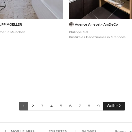
LIPP MOELLER
Agence Amevet - AmDeCo
mer in München
Philippe Gal
Rustikales Badezimmer in Grenoble
Weiter
1
2
3
4
5
6
7
8
9
MOBILE APPS
EXPERTEN
BADGES
Privacy