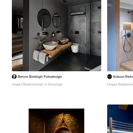
Bence Boldogh Fotodesign
Kubuni Ref
Uriges Badezimmer in Sonstige
Uriges Badezim