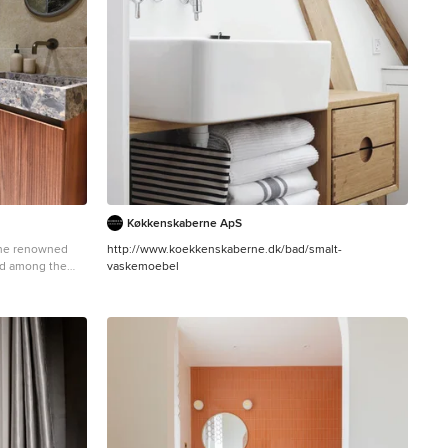
Køkkenskaberne ApS
the renowned
http://www.koekkenskaberne.dk/bad/smalt-
led among the
vaskemoebel
dinary project
al materials,
ends design and
inetterie was
ction,
ry aesthetics
ines and
ollection blend
itecture,
ouch of