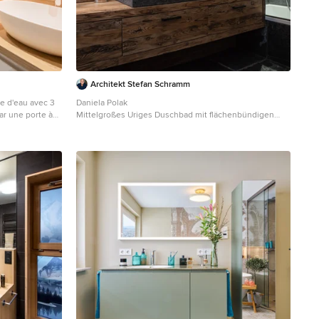
Architekt Stefan Schramm
le d'eau avec 3
Daniela Polak
ar une porte à
Mittelgroßes Uriges Duschbad mit flächenbündigen
 blanc ultra
Schrankfronten, hellbraunen Holzschränken,
cette dernière
Einbaubadewanne, Duschbadewanne, schwarzen
te des WC
Fliesen, Schieferfliesen, brauner Wandfarbe,
s sont revêtus
Schieferboden, Aufsatzwaschbecken, Waschtisch aus
nner à l'espace
Holz, schwarzem Boden und Falttür-Duschabtrennung
 hauteur
in München
 esprit aéré. Le
rfaire
et minéral.