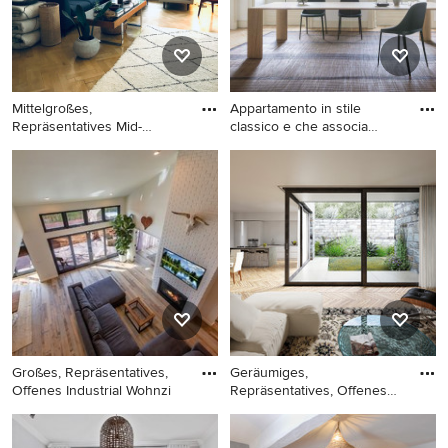
Wandfarbe, Teppichboden,
freistehendem TV, braunem
Kamin und Kaminumrandung
Boden, freigelegten
aus Stein in Rennes
Dachbalken und
Tapetenwänden in Kyoto
Mittelgroßes,
Appartamento in stile
Repräsentatives Mid-
classico e che associa
Century Wohnzimm
eleme
Mittelgroßes,
Großes, Repräsentatives,
Repräsentatives Mid-Century
Abgetrenntes Modernes
Wohnzimmer im Loft-Stil mit
Wohnzimmer mit weißer
weißer Wandfarbe, braunem
Wandfarbe, hellem
Holzboden, Kaminofen,
Holzboden, beigem Boden
gefliester Kaminumrandung,
und gewölbter Decke in
TV-Wand und braunem
Mailand
Boden in Hannover
Großes, Repräsentatives,
Geräumiges,
Offenes Industrial Wohnzi
Repräsentatives, Offenes
Modernes Wohn
Großes, Repräsentatives,
Geräumiges,
Offenes Industrial
Repräsentatives, Offenes