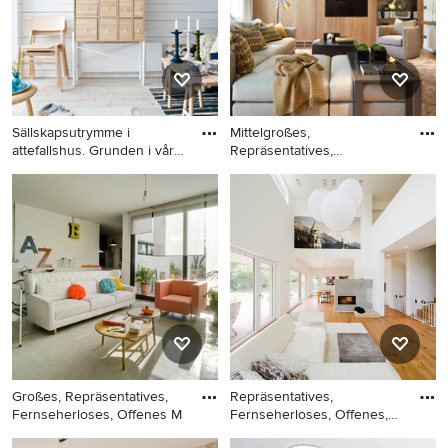
Holzboden, freistehendem
Holzboden, Gaskamin,
TV und beigem Boden in
Kaminumrandung aus Stein,
Paris
TV-Wand und braunem
Boden in München
Sällskapsutrymme i
Mittelgroßes,
attefallshus. Grunden i våra
Repräsentatives,
in
Abgetrenntes Modern
Großes, Repräsentatives,
Mittelgroßes,
Fernseherloses, Offenes
Repräsentatives,
Maritimes Wohnzimmer ohne
Abgetrenntes Modernes
Kamin mit weißer Wandfarbe
Wohnzimmer ohne Kamin mit
und hellem Holzboden in
weißer Wandfarbe, braunem
Stockholm
Holzboden und TV-Wand in
Barcelona
Großes, Repräsentatives,
Repräsentatives,
Fernseherloses, Offenes M
Fernseherloses, Offenes,
Großes N
Großes, Repräsentatives,
Repräsentatives,