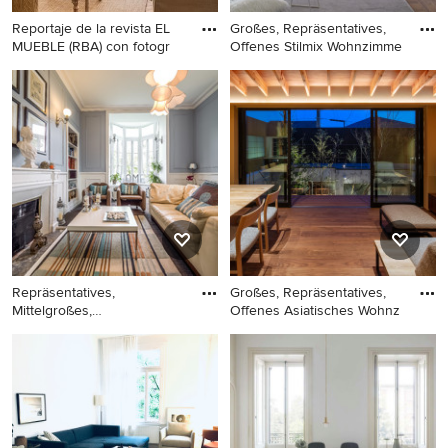
Reportaje de la revista EL
Großes, Repräsentatives,
MUEBLE (RBA) con fotogr
Offenes Stilmix Wohnzimme
Mittelgroßes,
Großes, Repräsentatives,
Repräsentatives, Offenes
Offenes Stilmix Wohnzimmer
Shabby-Chic Wohnzimmer
ohne Kamin mit weißer
mit weißer Wandfarbe in
Wandfarbe, braunem
Bilbao
Holzboden und
freistehendem TV
Repräsentatives,
Großes, Repräsentatives,
Mittelgroßes,
Offenes Asiatisches Wohnz
Fernseherloses, Abg
Repräsentatives,
Großes, Repräsentatives,
Mittelgroßes,
Offenes Asiatisches
Fernseherloses,
Wohnzimmer ohne Kamin mit
Abgetrenntes Klassisches
brauner Wandfarbe,
Wohnzimmer mit grauer
Sperrholzboden,