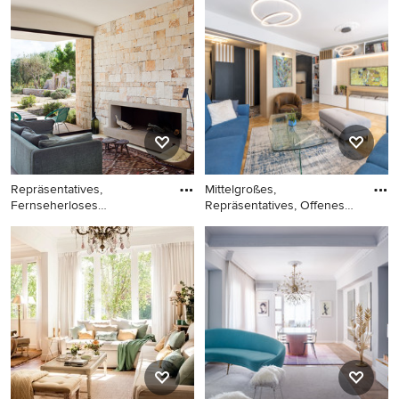
Fernseherloses, Offenes
Fernseherloses, Offenes,
Modernes Wohnzimmer ohne
Großes Nordisches
Kamin mit weißer Wandfarbe
Wohnzimmer mit weißer
und Betonboden in Sonstige
Wandfarbe, braunem
Holzboden, Gaskamin und
Kaminumrandung aus Beton
in Köln
Repräsentatives,
Mittelgroßes,
Fernseherloses
Repräsentatives, Offenes
Mediterranes Wohnz
Modernes Wo
Repräsentatives,
Mittelgroßes,
Fernseherloses Mediterranes
Repräsentatives, Offenes
Wohnzimmer mit Gaskamin,
Modernes Wohnzimmer mit
Kaminumrandung aus Beton
hellem Holzboden und
und Steinwänden in Sonstige
verstecktem TV in Lyon