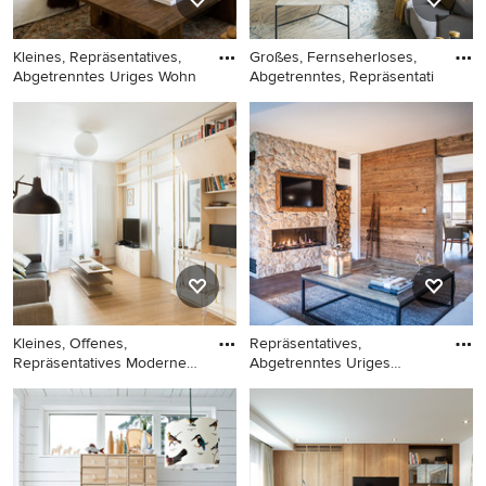
Kleines, Repräsentatives,
Großes, Fernseherloses,
Abgetrenntes Uriges Wohn
Abgetrenntes, Repräsentati
Kleines, Repräsentatives,
Großes, Fernseherloses,
Abgetrenntes Uriges
Abgetrenntes,
Wohnzimmer mit weißer
Repräsentatives
Wandfarbe, braunem
Mediterranes Wohnzimmer
Holzboden, Kamin,
mit beiger Wandfarbe,
verputzter Kaminumrandung,
braunem Holzboden,
verstecktem TV, braunem
verputzter Kaminumrandung
Boden und gewölbter Decke
und beigem Boden in
in Sonstige
Barcelona
Kleines, Offenes,
Repräsentatives,
Repräsentatives Modernes
Abgetrenntes Uriges
Wohnzim
Wohnzimmer mi
Kleines, Offenes,
Repräsentatives,
Repräsentatives Modernes
Abgetrenntes Uriges
Wohnzimmer ohne Kamin mit
Wohnzimmer mit brauner
weißer Wandfarbe, hellem
Wandfarbe, dunklem