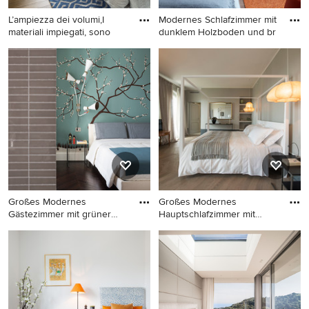
L’ampiezza dei volumi,I
Modernes Schlafzimmer mit
materiali impiegati, sono
dunklem Holzboden und br
Mittelgroßes Maritimes
Modernes Schlafzimmer mit
Hauptschlafzimmer mit
dunklem Holzboden und
blauer Wandfarbe, dunklem
braunem Boden in Mailand
Holzboden und buntem
Boden in Mailand
Großes Modernes
Großes Modernes
Gästezimmer mit grüner
Hauptschlafzimmer mit
Wandfarbe u
grauer Wandf
Großes Modernes
Großes Modernes
Gästezimmer mit grüner
Hauptschlafzimmer mit
Wandfarbe und dunklem
grauer Wandfarbe, dunklem
Holzboden in Mailand
Holzboden und Kaminofen in
Florenz