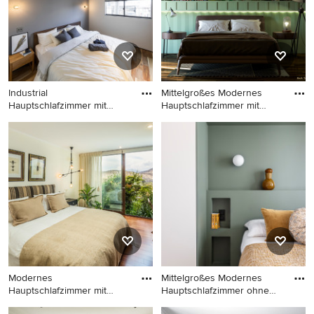
braunem Boden in Stuttgart
Tapetenwänden in Paris
Industrial
Mittelgroßes Modernes
Hauptschlafzimmer mit
Hauptschlafzimmer mit
grauer Wandfarbe,
bunten
Industrial Hauptschlafzimmer
Mittelgroßes Modernes
mit grauer Wandfarbe,
Hauptschlafzimmer mit
dunklem Holzboden,
bunten Wänden, dunklem
braunem Boden,
Holzboden und
Tapetendecke und
Tapetenwänden in Sonstige
Tapetenwänden in Sonstige
Modernes
Mittelgroßes Modernes
Hauptschlafzimmer mit
Hauptschlafzimmer ohne
dunklem Holzboden,
Kamin
Modernes
Mittelgroßes Modernes