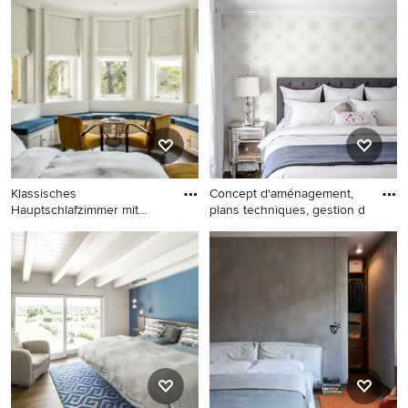
Hauptschlafzimmer mit
Hauptschlafzimmer ohne
dunklem Holzboden, beiger
Kamin mit grüner Wandfarbe,
Wandfarbe und braunem
dunklem Holzboden und
Boden in Madrid
braunem Boden in Paris
Klassisches
Concept d'aménagement,
Hauptschlafzimmer mit
plans techniques, gestion d
dunklem Holzbode
Klassisches
Mittelgroßes Klassisches
Hauptschlafzimmer mit
Hauptschlafzimmer ohne
dunklem Holzboden in
Kamin mit beiger Wandfarbe
London
und dunklem Holzboden in
Montreal