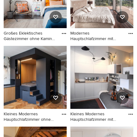
Großes Eklektisches
Modernes
Gästezimmer ohne Kamin
Hauptschlafzimmer mit
mit wei
dunklem Holzboden,
Großes Eklektisches
Modernes
Gästezimmer ohne Kamin mit
Hauptschlafzimmer mit
weißer Wandfarbe und
dunklem Holzboden, weißer
dunklem Holzboden in
Wandfarbe und braunem
Stockholm
Boden in Sonstige
Kleines Modernes
Kleines Modernes
Hauptschlafzimmer ohne
Hauptschlafzimmer mit
Kamin mit
grauer Wand
Kleines Modernes
Kleines Modernes
Hauptschlafzimmer ohne
Hauptschlafzimmer mit