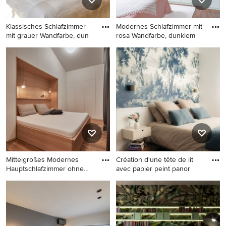
Klassisches Schlafzimmer
Modernes Schlafzimmer mit
mit grauer Wandfarbe, dun
rosa Wandfarbe, dunklem
Klassisches Schlafzimmer mit
Modernes Schlafzimmer mit
grauer Wandfarbe, dunklem
rosa Wandfarbe, dunklem
Holzboden und braunem
Holzboden, braunem Boden
Boden in München
und gewölbter Decke in
München
Mittelgroßes Modernes
Création d'une tête de lit
Hauptschlafzimmer ohne
avec papier peint panor
Kamin
Mittelgroßes Modernes
Kleines Skandinavisches
Hauptschlafzimmer ohne
Hauptschlafzimmer mit
Kamin mit weißer Wandfarbe,
blauer Wandfarbe, dunklem
dunklem Holzboden und
Holzboden und