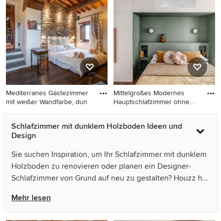
Kamin mit schwarzer
grauer Wandfarbe und
Wandfarbe und dunklem
dunklem Holzboden in Paris
Holzboden in Paris
Mediterranes Gästezimmer
Mittelgroßes Modernes
mit weißer Wandfarbe, dun
Hauptschlafzimmer ohne
Kamin
Mediterranes Gästezimmer
Mittelgroßes Modernes
Schlafzimmer mit dunklem Holzboden Ideen und
mit weißer Wandfarbe,
Hauptschlafzimmer ohne
Design
dunklem Holzboden und
Kamin mit grüner Wandfarbe,
braunem Boden in Florenz
dunklem Holzboden und
Sie suchen Inspiration, um Ihr Schlafzimmer mit dunklem
braunem Boden in Paris
Holzboden zu renovieren oder planen ein Designer-
Schlafzimmer von Grund auf neu zu gestalten? Houzz hat
3.815 Bilder der besten Designer, Inneneinrichter und
Mehr lesen
Architekten dieses Landes, unter anderem von Euga
Design studio und Jessica et Massimiliano - STUDIO