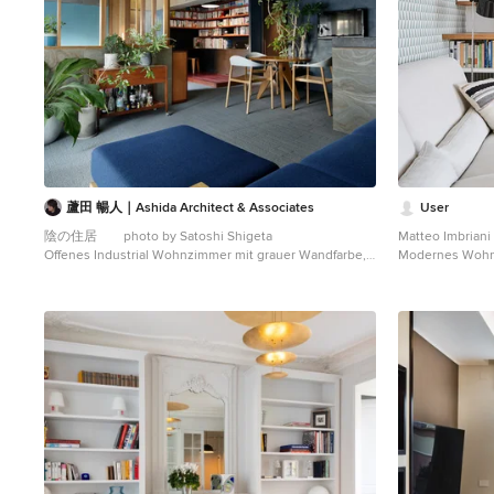
蘆田 暢人｜Ashida Architect & Associates
User
陰の住居 photo by Satoshi Shigeta
Matteo Imbriani
Offenes Industrial Wohnzimmer mit grauer Wandfarbe,
Modernes Wohnz
TV-Wand, grauem Boden und Teppichboden in Tokio
braunem Holzbo
Peripherie