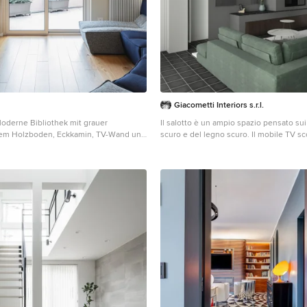
Giacometti Interiors s.r.l.
oderne Bibliothek mit grauer
Il salotto è un ampio spazio pensato sui
lem Holzboden, Eckkamin, TV-Wand und
scuro e del legno scuro. Il mobile TV 
n Bari
incassato nello spazio sotto al camino. la
con ripiani tortora ha le ante dello stes
mobili TV. Anche qui il cartongesso per
con luci e volumi.