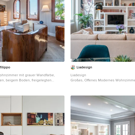
filippo
Liadesign
ohnzimmer mit grauer Wandfarbe,
Liadesign
en, beigem Boden, freigelegten
Großes, Offenes Modernes Wohnzimmer
 Holzdecke in Bologna
Wandfarbe, hellem Holzboden, TV-Wan
Tapetenwänden in Mailand