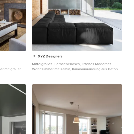
XYZ Designers
Mittelgroßes, Fernseherloses, Offenes Modernes
r mit grauer
Wohnzimmer mit Kamin, Kaminumrandung aus Beton
n New York
und grauer Wandfarbe in Düsseldorf