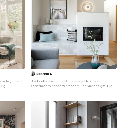
Konzept K
farbe, hellem
Das Penthouse eines Neubauprojektes in den
burg
Kaiserbädern haben wir modern und klar designt. Die
Wohnung besticht durch ihre eleganten
Eichenholzdielen, die jedem Raum eine warme und
einladende Atmosphäre verleihen. Die hochwertigen
Stoffe und Polsterarbeiten, vom erfahrenen
Raumausstatter handgefertigt, setzen stilvolle Akzente
und sorgen für höchsten Komfort. Ein Farbschema aus
leichtem Blau mit seegrasgrünen Akzenten verleiht der
Wohnung eine erfrischende Leichtigkeit und bringt die