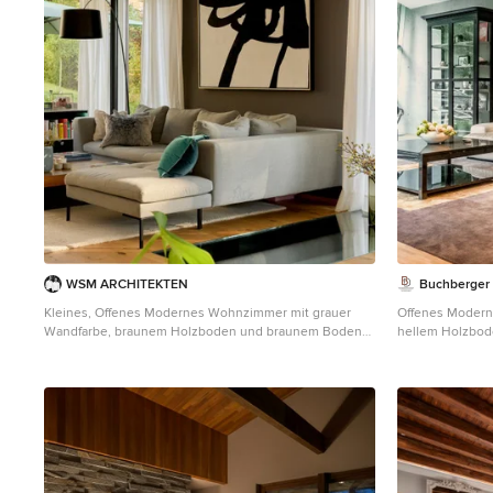
WSM ARCHITEKTEN
Buchberger
Kleines, Offenes Modernes Wohnzimmer mit grauer
Offenes Modern
Wandfarbe, braunem Holzboden und braunem Boden
hellem Holzbo
in München