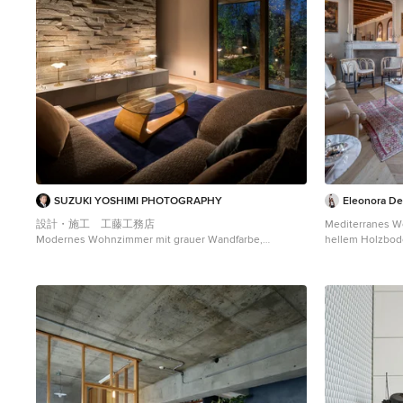
SUZUKI YOSHIMI PHOTOGRAPHY
Eleonora De
設計・施工 工藤工務店
Mediterranes W
Modernes Wohnzimmer mit grauer Wandfarbe,
hellem Holzbod
braunem Holzboden, Gaskamin, braunem Boden,
Dachbalken und
freigelegten Dachbalken, gewölbter Decke und
Holzdecke in Sonstige