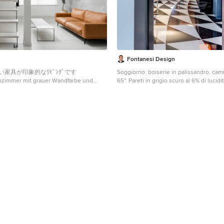
Fontanesi Design
家具が印象的なﾘﾋﾞﾝｸﾞです
Soggiorno: boiserie in palissandro, cam
immer mit grauer Wandfarbe und
65". Pareti in grigio scuro al 6% di lucidit
n Kyoto
profilo sottile, dalla grande capacit di 
acustico. --- Living room: rosewood pan
fireplace and 65 " TV. Dark gray walls (6%
profile windows, providing high sound-i
capacity. --- Omaggio allo stile italiano 
Quaranta, sostenuto da impianti di alto li
tribute to the Italian style of the Fortie
state-of-the-art tech systems. --- Photo
Tranquilli