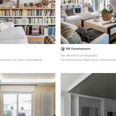
SIR Development
Dan Murdoch photography
immer mit grauer Wandfarbe,
Fernseherloses Klassisches Wohnzimme
den und beigem Boden in Mailand
Wandfarbe, Kamin und Teppichboden i