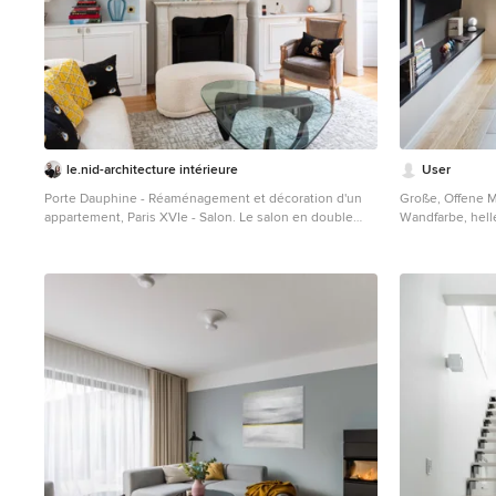
le.nid-architecture intérieure
User
Porte Dauphine - Réaménagement et décoration d'un
Große, Offene M
appartement, Paris XVIe - Salon. Le salon en double
Wandfarbe, hel
exposition est très lumineux et ouvert sur l'espace
beigem Boden i
cuisine / salle à manger. Les murs gris très clairs
contrastent discrètement avec le plafond , faisant
ressortir les moulures. La bibliothèque créée sur
mesure encadre la cheminée surmontée de son miroir
d'origine. Photo Arnaud Rinuccini