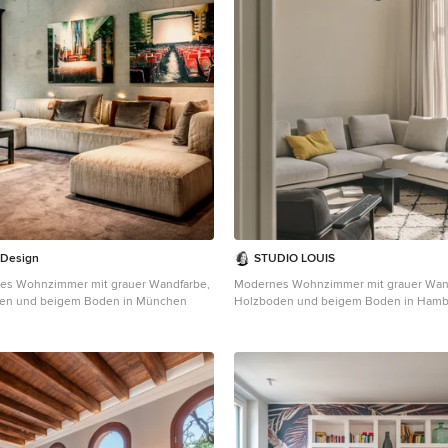
 Design
STUDIO LOUIS
es Wohnzimmer mit grauer Wandfarbe,
Modernes Wohnzimmer mit grauer Wand
den und beigem Boden in München
Holzboden und beigem Boden in Ham