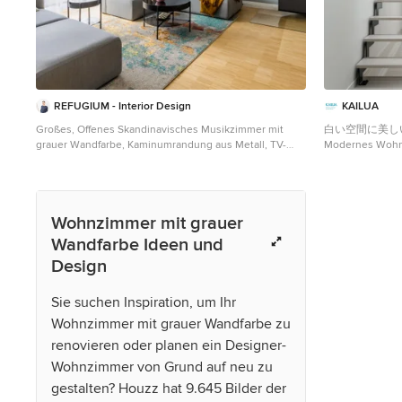
REFUGIUM - Interior Design
KAILUA
Großes, Offenes Skandinavisches Musikzimmer mit
白い空間に美しい
grauer Wandfarbe, Kaminumrandung aus Metall, TV-
Modernes Wohnz
Wand, braunem Boden und Tapetenwänden in
grauem Boden i
Frankfurt am Main
Wohnzimmer mit grauer
Wandfarbe Ideen und
Design
Sie suchen Inspiration, um Ihr
Wohnzimmer mit grauer Wandfarbe zu
renovieren oder planen ein Designer-
Wohnzimmer von Grund auf neu zu
gestalten? Houzz hat 9.645 Bilder der