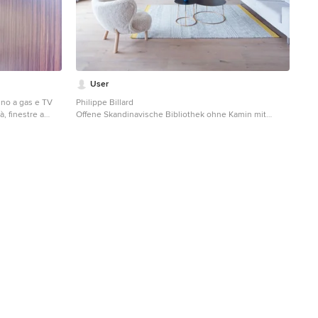
User
ino a gas e TV
Philippe Billard
à, finestre a
Offene Skandinavische Bibliothek ohne Kamin mit
isolamento
grauer Wandfarbe, hellem Holzboden, Multimediawand
eling, gas
und beigem Boden in Paris
 gloss), thin
nsulation
degli anni
vello. --- A
s, supported by
grapher: Luca