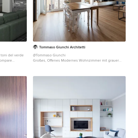
Tommaso Giunchi Architetti
 toni del verde
@Tommaso Giunchi
scompare
Großes, Offenes Modernes Wohnzimmer mit grauer
 libreria grigia
Wandfarbe, hellem Holzboden und TV-Wand in Mailand
so legno del
mette di giocare