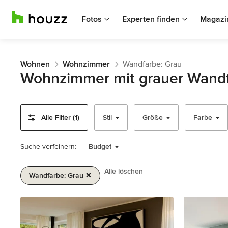
Fotos
Experten finden
Magazi
Wohnen
Wohnzimmer
Wandfarbe: Grau
Wohnzimmer mit grauer Wandf
Alle Filter (1)
Stil
Größe
Farbe
Suche verfeinern:
Budget
Alle löschen
Wandfarbe: Grau
1
von
2