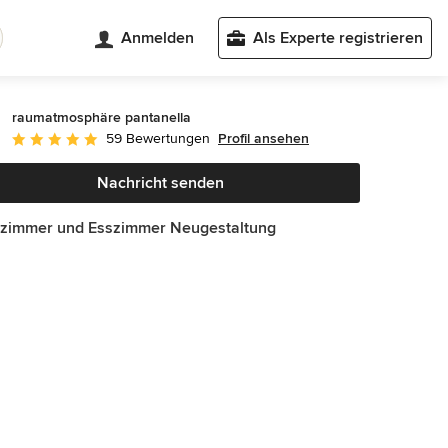
Anmelden
Als Experte registrieren
raumatmosphäre pantanella
Profil ansehen
59 Bewertungen
Durchschnittliche Bewertung: 5 von 5 Sternen
Nachricht senden
zimmer und Esszimmer Neugestaltung