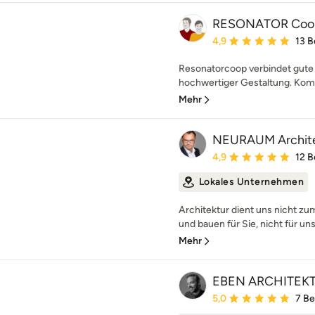
RESONATOR Coop 
Durchschnittliche Bewe
4,9
13 
Resonatorcoop verbindet gute 
hochwertiger Gestaltung. Komp
Mehr
NEURAUM Archit
Durchschnittliche Bewe
4,9
12 
Lokales Unternehmen
Architektur dient uns nicht z
und bauen für Sie, nicht für uns
Mehr
EBEN ARCHITEK
Durchschnittliche Bewe
5,0
7 B