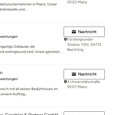
55122 Mainz
hitekturunternehmen in Mainz. Unser
ndividuelle und...
Nachricht
rtung: 5 von 5 Sternen
ewertungen
Fürstengrunder-
Strasse, 100c, 64732
igartige Gebäude, die
Bad König
und wohngesund sind. Unser ganzheit...
en
Nachricht
rtung: 5 von 5 Sternen
ewertungen
4 Universitätsstraße,
55127 Mainz
ensch mit all seinen Bedürfnissen im
 unsere Auftrag...