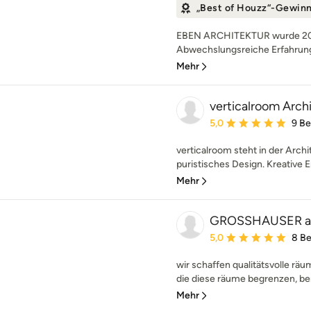
„Best of Houzz“-Gewin
EBEN ARCHITEKTUR wurde 2011
Abwechslungsreiche Erfahrunge
Mehr
verticalroom Arch
Durchschnittliche Bewe
5,0
9 B
verticalroom steht in der Archi
puristisches Design. Kreative E
Mehr
GROSSHAUSER ar
Durchschnittliche Bewe
5,0
8 B
wir schaffen qualitätsvolle räu
die diese räume begrenzen, ber
Mehr