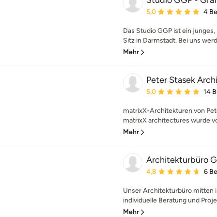
Studio GGP - Grä
Durchschnittliche Bewe
5,0
4 B
Das Studio GGP ist ein junges,
Sitz in Darmstadt. Bei uns werde
Mehr
Peter Stasek Arch
Durchschnittliche Bewe
5,0
14 
matrixX-Architekturen von Pet
matrixX architectures wurde vo
Mehr
Architekturbüro 
Durchschnittliche Bewe
4,8
6 B
Unser Architekturbüro mitten 
individuelle Beratung und Proje
Mehr