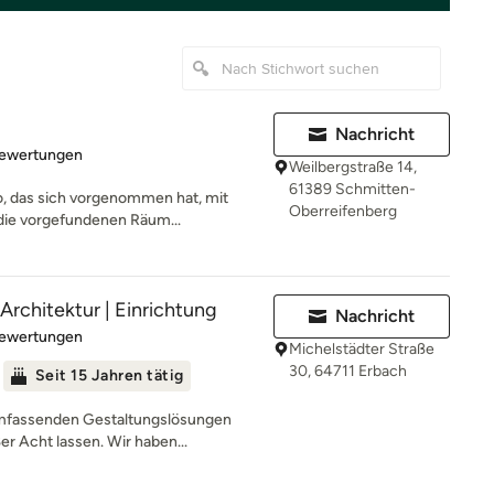
Nachricht
rtung: 4.9 von 5 Sternen
Bewertungen
Weilbergstraße 14,
61389 Schmitten-
ro, das sich vorgenommen hat, mit
Oberreifenberg
die vorgefundenen Räum...
Architektur | Einrichtung
Nachricht
rtung: 4.7 von 5 Sternen
Bewertungen
Michelstädter Straße
30, 64711 Erbach
Seit 15 Jahren tätig
mfassenden Gestaltungslösungen
er Acht lassen. Wir haben...