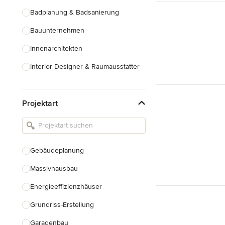
Badplanung & Badsanierung
Bauunternehmen
Innenarchitekten
Interior Designer & Raumausstatter
Küchenplanung
Projektart
Landschaftsarchitekten
Armaturen & Sanitärbedarf
Beleuchtung
Gebäudeplanung
Einbauschränke
Massivhausbau
Alle anzeigen
Energieeffizienzhäuser
Grundriss-Erstellung
Garagenbau