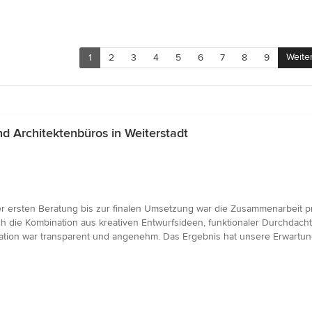
Weite
1
2
3
4
5
6
7
8
9
 Architektenbüros in Weiterstadt
r ersten Beratung bis zur finalen Umsetzung war die Zusammenarbeit pro
 die Kombination aus kreativen Entwurfsideen, funktionaler Durchdachth
on war transparent und angenehm. Das Ergebnis hat unsere Erwartunge