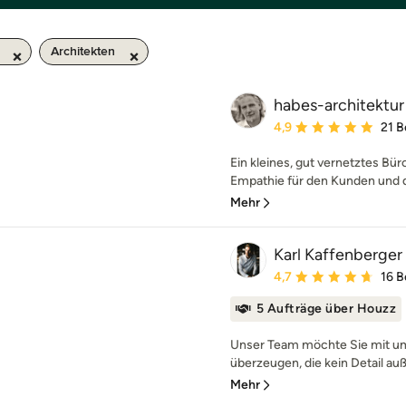
Architekten
habes-architektur
Durchschnittliche Bewe
4,9
21 
Ein kleines, gut vernetztes Bü
Empathie für den Kunden und 
Mehr
Karl Kaffenberger 
Durchschnittliche Bewe
4,7
16 
5 Aufträge über Houzz
Unser Team möchte Sie mit u
überzeugen, die kein Detail auß
Mehr