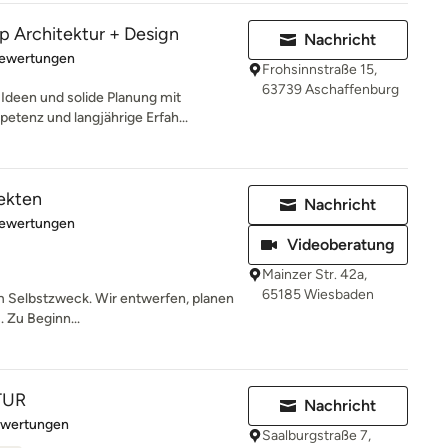
Architektur + Design
Nachricht
rtung: 4.9 von 5 Sternen
Bewertungen
Frohsinnstraße 15,
63739 Aschaffenburg
Ideen und solide Planung mit
etenz und langjährige Erfah...
ekten
Nachricht
rtung: 4.9 von 5 Sternen
Bewertungen
Videoberatung
Mainzer Str. 42a,
65185 Wiesbaden
um Selbstzweck. Wir entwerfen, planen
. Zu Beginn...
TUR
Nachricht
rtung: 5 von 5 Sternen
ewertungen
Saalburgstraße 7,