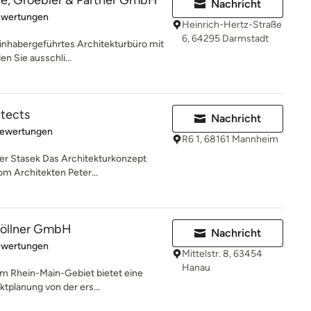
fe, Groebler & Partner GmbH
Nachricht
rtung: 5 von 5 Sternen
ewertungen
Heinrich-Hertz-Straße
6, 64295 Darmstadt
 inhabergeführtes Architekturbüro mit
n Sie ausschli...
itects
Nachricht
rtung: 5 von 5 Sternen
Bewertungen
R6 1, 68161 Mannheim
er Stasek Das Architekturkonzept
m Architekten Peter...
Göllner GmbH
Nachricht
rtung: 4.8 von 5 Sternen
ewertungen
Mittelstr. 8, 63454
Hanau
im Rhein-Main-Gebiet bietet eine
ktplanung von der ers...