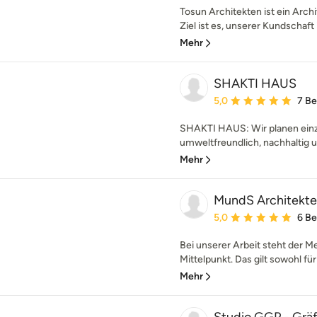
Tosun Architekten ist ein Arc
Ziel ist es, unserer Kundschaft i
Mehr
SHAKTI HAUS
Durchschnittliche Bewe
5,0
7 B
SHAKTI HAUS: Wir planen einz
umweltfreundlich, nachhaltig 
Mehr
MundS Architekt
Durchschnittliche Bewe
5,0
6 B
Bei unserer Arbeit steht der M
Mittelpunkt. Das gilt sowohl für
Mehr