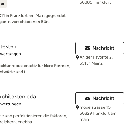
60385 Frankfurt
ner
 in Frankfurt am Main gegründet.
n in verschiedenen Bür...
itekten
Nachricht
rtung: 5 von 5 Sternen
ewertungen
An der Favorite 2,
55131 Mainz
tektur repräsentativ für klare Formen,
ntwürfe und i...
chitekten bda
Nachricht
rtung: 5 von 5 Sternen
ewertungen
moselstrasse 15,
60329 frankfurt am
me und perfektionieren die faktoren,
main
eichern, erlebba...