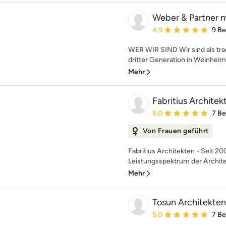
Weber & Partner m
Durchschnittliche Bewe
4,9
9 B
WER WIR SIND Wir sind als trad
dritter Generation in Weinheim 
Mehr
Fabritius Architek
Durchschnittliche Bewe
5,0
7 B
Von Frauen geführt
Fabritius Architekten - Seit 2
Leistungsspektrum der Architek
Mehr
Tosun Architekten
Durchschnittliche Bewe
5,0
7 B