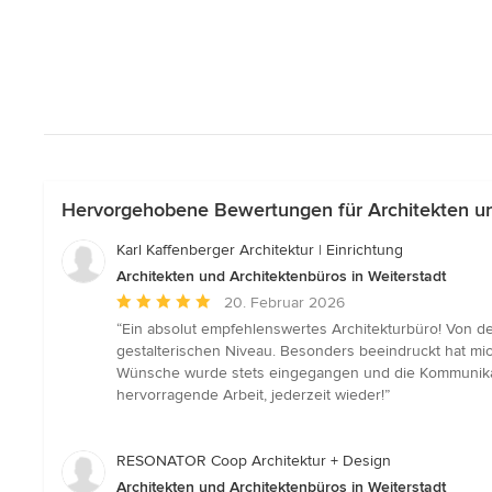
Hervorgehobene Bewertungen für Architekten und
Karl Kaffenberger Architektur | Einrichtung
Architekten und Architektenbüros in Weiterstadt
Durchschnittliche
20. Februar 2026
Bewertung:
“Ein absolut empfehlenswertes Architekturbüro! Von de
5
gestalterischen Niveau. Besonders beeindruckt hat mich
von
Wünsche wurde stets eingegangen und die Kommunikati
5
hervorragende Arbeit, jederzeit wieder!”
Sternen
RESONATOR Coop Architektur + Design
Architekten und Architektenbüros in Weiterstadt