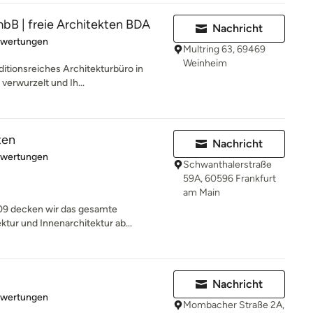
bB | freie Architekten BDA
Nachricht
rtung: 4.9 von 5 Sternen
ewertungen
Multring 63, 69469
Weinheim
itionsreiches Architekturbüro in
verwurzelt und Ih...
ten
Nachricht
rtung: 5 von 5 Sternen
ewertungen
Schwanthalerstraße
59A, 60596 Frankfurt
am Main
009 decken wir das gesamte
tur und Innenarchitektur ab...
Nachricht
rtung: 5 von 5 Sternen
ewertungen
Mombacher Straße 2A,