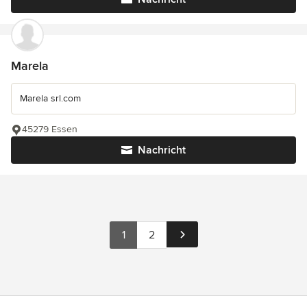
Marela
Marela srl.com
45279 Essen
Nachricht
1
2