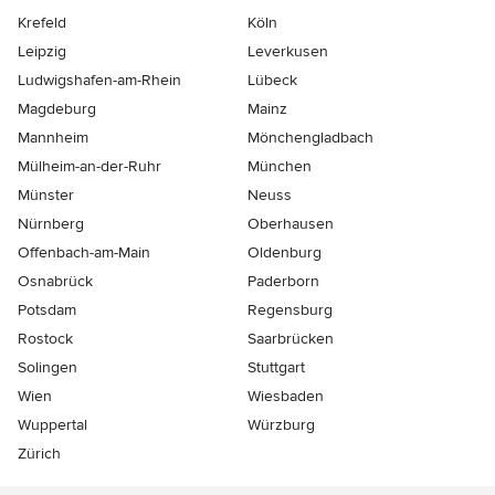
Krefeld
Köln
Leipzig
Leverkusen
Ludwigshafen-am-Rhein
Lübeck
Magdeburg
Mainz
Mannheim
Mönchen­gladbach
Mülheim-an-der-Ruhr
München
Münster
Neuss
Nürnberg
Oberhausen
Offenbach-am-Main
Oldenburg
Osnabrück
Paderborn
Potsdam
Regensburg
Rostock
Saarbrücken
Solingen
Stuttgart
Wien
Wiesbaden
Wuppertal
Würzburg
Zürich