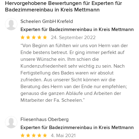
Hervorgehobene Bewertungen für Experten für
Badezimmereinbau in Kreis Mettmann
Scheelen GmbH Krefeld
Experten für Badezimmereinbau in Kreis Mettmann
Durchschnittliche
24. September 2022
Bewertung:
“Von Beginn an fühlten wir uns von Herrn van der
5
Ende bestens betreut. Er ging immer perfekt auf
von
unsere Wünsche ein. Ihm schien die
5
Kundenzufriedenheit sehr wichtig zu sein. Nach
Sternen
Fertigstellung des Bades waren wir absolut
zufrieden. Aus unserer Sicht können wir die
Beratung des Herrn van der Ende nur empfehlen;
genauso die ganzen Abläufe und Arbeiten der
Mitarbeiter der Fa. Scheelen.”
Fliesenhaus Oberberg
Experten für Badezimmereinbau in Kreis Mettmann
Durchschnittliche
4. Mai 2021