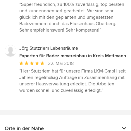
Bewertung:
“Super freundlich, zu 100% zuverlässig, top beraten
5
und kundenorientiert gearbeitet. Wir sind sehr
von
glücklich mit den geplanten und umgesetzten
5
Badezimmern durch das Fliesenhaus Oberberg.
Sternen
Sehr empfehlenswert! Sehr kompetent!”
Jörg Stutzriem Lebensräume
Experten für Badezimmereinbau in Kreis Mettmann
Durchschnittliche
22. Mai 2018
Bewertung:
“Herr Stutzriem hat für unsere Firma LKM-GmbH seit
5
Jahren regelmäßig Aufträge im Zusammenhang mit
von
unserer Hausverwaltung erledigt. Die Arbeiten
5
wurden schnell und zuverlässig erledigt.”
Sternen
Orte in der Nähe