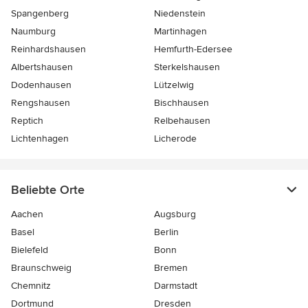
Spangenberg
Niedenstein
Naumburg
Martinhagen
Reinhardshausen
Hemfurth-Edersee
Albertshausen
Sterkelshausen
Dodenhausen
Lützelwig
Rengshausen
Bischhausen
Reptich
Relbehausen
Lichtenhagen
Licherode
Beliebte Orte
Aachen
Augsburg
Basel
Berlin
Bielefeld
Bonn
Braunschweig
Bremen
Chemnitz
Darmstadt
Dortmund
Dresden