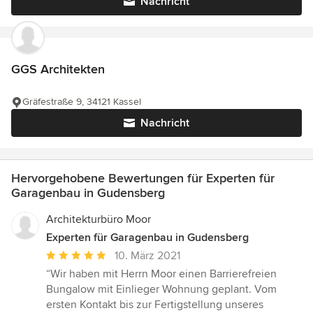
Nachricht
GGS Architekten
Gräfestraße 9, 34121 Kassel
Nachricht
Hervorgehobene Bewertungen für Experten für
Garagenbau in Gudensberg
Architekturbüro Moor
Experten für Garagenbau in Gudensberg
Durchschnittliche
10. März 2021
Bewertung:
“Wir haben mit Herrn Moor einen Barrierefreien
5
Bungalow mit Einlieger Wohnung geplant. Vom
von
ersten Kontakt bis zur Fertigstellung unseres