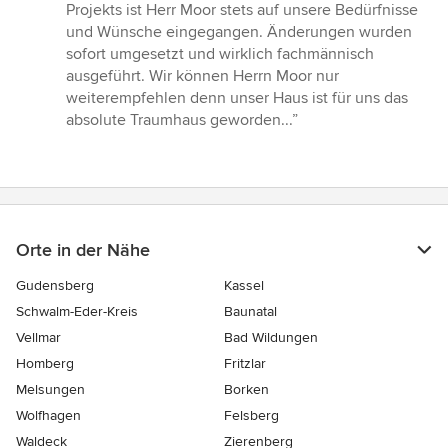
5
Projekts ist Herr Moor stets auf unsere Bedürfnisse
Sternen
und Wünsche eingegangen. Änderungen wurden
sofort umgesetzt und wirklich fachmännisch
ausgeführt. Wir können Herrn Moor nur
weiterempfehlen denn unser Haus ist für uns das
absolute Traumhaus geworden...”
Orte in der Nähe
Gudensberg
Kassel
Schwalm-Eder-Kreis
Baunatal
Vellmar
Bad Wildungen
Homberg
Fritzlar
Melsungen
Borken
Wolfhagen
Felsberg
Waldeck
Zierenberg