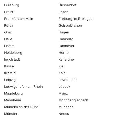
Duisburg
Düsseldorf
Erfurt
Essen
Frankfurt am Main
Freiburg-im-Breisgau
Fürth
Gelsenkirchen
Graz
Hagen
Halle
Hamburg
Hamm
Hannover
Heidelberg
Herne
Ingolstadt
Karlsruhe
Kassel
Kiel
Krefeld
Köln
Leipzig
Leverkusen
Ludwigshafen-am-Rhein
Lübeck
Magdeburg
Mainz
Mannheim
Mönchen­gladbach
Mülheim-an-der-Ruhr
München
Münster
Neuss