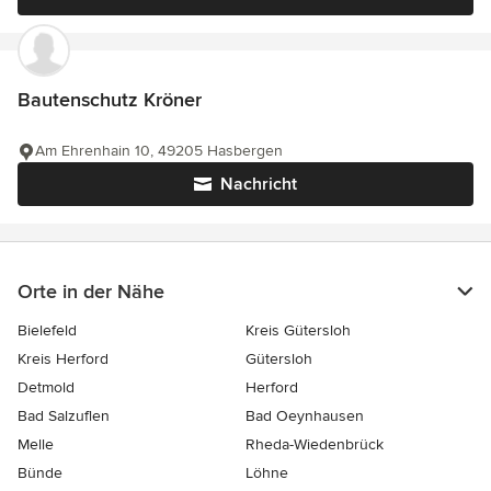
Bautenschutz Kröner
Am Ehrenhain 10, 49205 Hasbergen
Nachricht
Orte in der Nähe
Bielefeld
Kreis Gütersloh
Kreis Herford
Gütersloh
Detmold
Herford
Bad Salzuflen
Bad Oeynhausen
Melle
Rheda-Wiedenbrück
Bünde
Löhne