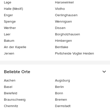
Lage
Harsewinkel
Halle (Westf.)
Vlotho
Enger
Oerlinghausen
Spenge
Wennigsen
Werther
Dissen
Laer
Borgholzhausen
Bakum
Himbergen
An der Kapelle
Bentlake
Jerxen
Pivitsheide Vogtei Heiden
Beliebte Orte
Aachen
Augsburg
Basel
Berlin
Bielefeld
Bonn
Braunschweig
Bremen
Chemnitz
Darmstadt