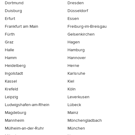
Dortmund
Dresden
Duisburg
Düsseldorf
Erfurt
Essen
Frankfurt am Main
Freiburg-im-Breisgau
Fürth
Gelsenkirchen
Graz
Hagen
Halle
Hamburg
Hamm
Hannover
Heidelberg
Herne
Ingolstadt
Karlsruhe
Kassel
Kiel
Krefeld
Köln
Leipzig
Leverkusen
Ludwigshafen-am-Rhein
Lübeck
Magdeburg
Mainz
Mannheim
Mönchen­gladbach
Mülheim-an-der-Ruhr
München