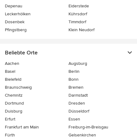
Depenau
Eiderstede
Leckerhölken
Kührsdorf
Dosenbek
Timmdorf
Pfingstberg
Klein Neudorf
Beliebte Orte
Aachen
Augsburg
Basel
Berlin
Bielefeld
Bonn
Braunschweig
Bremen
Chemnitz
Darmstadt
Dortmund
Dresden
Duisburg
Düsseldorf
Erfurt
Essen
Frankfurt am Main
Freiburg-im-Breisgau
Fürth
Gelsenkirchen