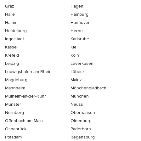
Graz
Hagen
Halle
Hamburg
Hamm
Hannover
Heidelberg
Herne
Ingolstadt
Karlsruhe
Kassel
Kiel
Krefeld
Köln
Leipzig
Leverkusen
Ludwigshafen-am-Rhein
Lübeck
Magdeburg
Mainz
Mannheim
Mönchen­gladbach
Mülheim-an-der-Ruhr
München
Münster
Neuss
Nürnberg
Oberhausen
Offenbach-am-Main
Oldenburg
Osnabrück
Paderborn
Potsdam
Regensburg