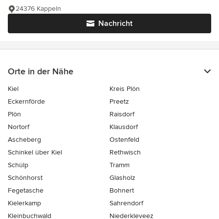
24376 Kappeln
Nachricht
Orte in der Nähe
Kiel
Kreis Plön
Eckernförde
Preetz
Plön
Raisdorf
Nortorf
Klausdorf
Ascheberg
Ostenfeld
Schinkel über Kiel
Rethwisch
Schülp
Tramm
Schönhorst
Glasholz
Fegetasche
Bohnert
Kielerkamp
Sahrendorf
Kleinbuchwald
Niederkleveez