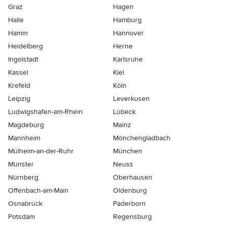
Graz
Hagen
Halle
Hamburg
Hamm
Hannover
Heidelberg
Herne
Ingolstadt
Karlsruhe
Kassel
Kiel
Krefeld
Köln
Leipzig
Leverkusen
Ludwigshafen-am-Rhein
Lübeck
Magdeburg
Mainz
Mannheim
Mönchen­gladbach
Mülheim-an-der-Ruhr
München
Münster
Neuss
Nürnberg
Oberhausen
Offenbach-am-Main
Oldenburg
Osnabrück
Paderborn
Potsdam
Regensburg