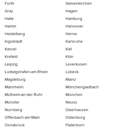
Fürth
Gelsenkirchen
Graz
Hagen
Halle
Hamburg
Hamm
Hannover
Heidelberg
Herne
Ingolstadt
Karlsruhe
Kassel
Kiel
Krefeld
Köln
Leipzig
Leverkusen
Ludwigshafen-am-Rhein
Lübeck
Magdeburg
Mainz
Mannheim
Mönchen­gladbach
Mülheim-an-der-Ruhr
München
Münster
Neuss
Nürnberg
Oberhausen
Offenbach-am-Main
Oldenburg
Osnabrück
Paderborn