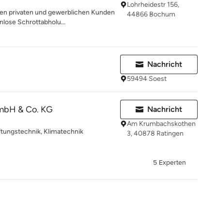
Lohrheidestr 156,
ten privaten und gewerblichen Kunden
44866 Bochum
lose Schrottabholu...
Nachricht
59494 Soest
mbH & Co. KG
Nachricht
Am Krumbachskothen
ftungstechnik, Klimatechnik
3, 40878 Ratingen
5 Experten