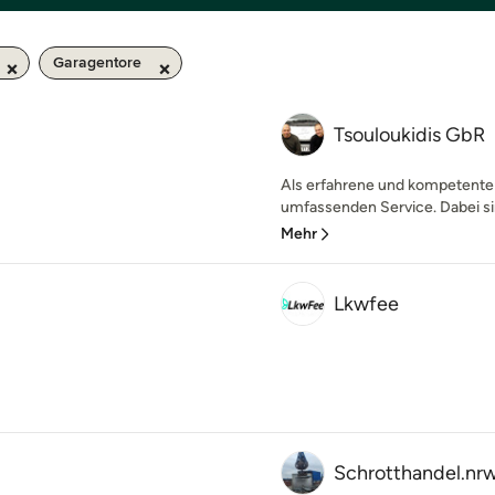
Garagentore
Tsouloukidis GbR
Als erfahrene und kompetente 
umfassenden Service. Dabei sin
Mehr
Lkwfee
Schrotthandel.nr