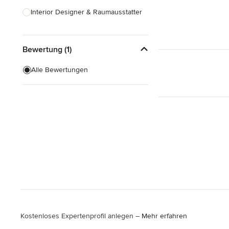
Interior Designer & Raumausstatter
Küchenplanung
Bewertung (1)
Landschaftsarchitekten
Armaturen & Sanitärbedarf
Alle Bewertungen
Beleuchtung
Einbauschränke
Alle anzeigen
Kostenloses Expertenprofil anlegen –
Mehr erfahren