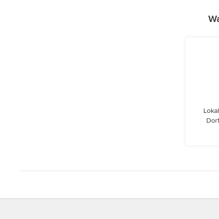
Wa
Lokal
Dor