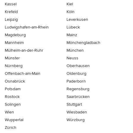
Kassel
Kiel
Krefeld
Köln
Leipzig
Leverkusen
Ludwigshafen-am-Rhein
Lübeck
Magdeburg
Mainz
Mannheim
Mönchen­gladbach
Mülheim-an-der-Ruhr
München
Münster
Neuss
Nürnberg
Oberhausen
Offenbach-am-Main
Oldenburg
Osnabrück
Paderborn
Potsdam
Regensburg
Rostock
Saarbrücken
Solingen
Stuttgart
Wien
Wiesbaden
Wuppertal
Würzburg
Zürich