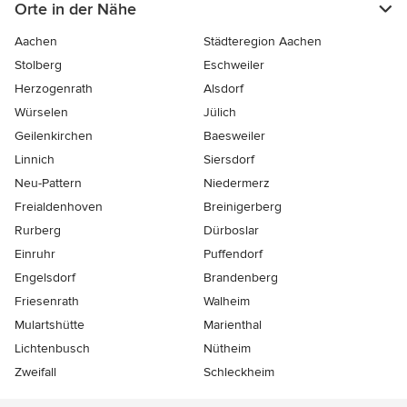
Orte in der Nähe
Aachen
Städteregion Aachen
Stolberg
Eschweiler
Herzogenrath
Alsdorf
Würselen
Jülich
Geilenkirchen
Baesweiler
Linnich
Siersdorf
Neu-Pattern
Niedermerz
Freialdenhoven
Breinigerberg
Rurberg
Dürboslar
Einruhr
Puffendorf
Engelsdorf
Brandenberg
Friesenrath
Walheim
Mulartshütte
Marienthal
Lichtenbusch
Nütheim
Zweifall
Schleckheim