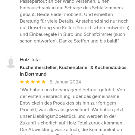
Passepartout an der Wand versehen. Einen
Einbauschrank in die Schräge des Schlafzimmers
gebaut. Beide Bäder möbliert. Und erhielten
Beratung für viele Details. Anstehend sind nur noch
die Umsetzung von Keller (Projekt schon entworfen)
und Einbauregale in Büro und Schlafzimmer (auch
schon entworfen). Danke Steffen und bis bald!”
Holz Total
Küchenhersteller, Küchenplaner & Küchenstudios
in Dortmund
Durchschnittliche
6. Januar 2024
Bewertung:
“Wir haben uns hervorragend betreut gefühlt. Von
5
der ersten Besprechung, über das gemeinsame
von
Entwickeln des Produktes bis hin zur fertigem
5
Produkt, war alles ausgezeichnet. Wir haben jetzt
Sternen
unser Lieblingsmöbelstück und werden in der
Zukunft sicherlich auf Holz Total zurück kommen.
Die Abwicklung war zeitnah, die Kommunikation