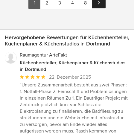
1
2
3
4
8
Hervorgehobene Bewertungen für Küchenhersteller,
Küchenplaner & Küchenstudios in Dortmund
Raumagentur ArteFakt
Küchenhersteller, Küchenplaner & Küchenstudios
in Dortmund
Durchschnittliche
22. Dezember 2025
Bewertung:
“Unsere Zusammenarbeit besteht aus zwei Phasen:
5
1. Notfall-Phase 2. Feinschliff und Problemlösungen
von
in einzelnen Räumen Zu 1. Ein Bauträger Projekt mit
5
Zeitdruck plötzlich kurz vor Schluss die
Sternen
Elektroplanung zu finalisieren, die Badfliesung zu
strukturieren und die Wohnküche mit Infrastruktur
zu versorgen, bevor am Ende wieder alles
aufgerissen werden muss. Rasch kommen von