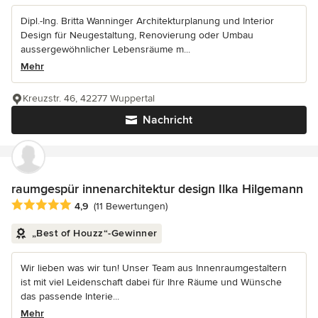
Dipl.-Ing. Britta Wanninger Architekturplanung und Interior
Design für Neugestaltung, Renovierung oder Umbau
aussergewöhnlicher Lebensräume m...
Mehr
Kreuzstr. 46, 42277 Wuppertal
Nachricht
raumgespür innenarchitektur design Ilka Hilgemann
Durchschnittliche Bewertung: 4.9 von 5 Sternen
4,9
(11 Bewertungen)
„Best of Houzz“-Gewinner
Wir lieben was wir tun! Unser Team aus Innenraumgestaltern
ist mit viel Leidenschaft dabei für Ihre Räume und Wünsche
das passende Interie...
Mehr