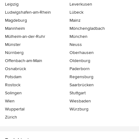
Leipzig
Leverkusen
Ludwigshafen-am-Rhein
Lübeck
Magdeburg
Mainz
Mannheim
Mönchen­gladbach
Mülheim-an-der-Ruhr
München
Münster
Neuss
Nürnberg
Oberhausen
Offenbach-am-Main
Oldenburg
Osnabrück
Paderborn
Potsdam
Regensburg
Rostock
Saarbrücken
Solingen
Stuttgart
Wien
Wiesbaden
Wuppertal
Würzburg
Zürich