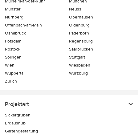
Mülheim-an-der-Ruhr
München
Münster
Neuss
Nürnberg
Oberhausen
Offenbach-am-Main
Oldenburg
Osnabrück
Paderborn
Potsdam
Regensburg
Rostock
Saarbrücken
Solingen
Stuttgart
Wien
Wiesbaden
Wuppertal
Würzburg
Zürich
Projektart
Sickergruben
Erdaushub
Gartengestaltung