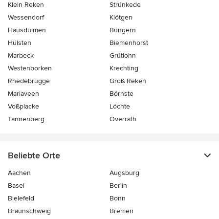
Klein Reken
Strünkede
Wessendorf
Klötgen
Hausdülmen
Büngern
Hülsten
Biemenhorst
Marbeck
Grütlohn
Westenborken
Krechting
Rhedebrügge
Groß Reken
Mariaveen
Börnste
Voßplacke
Löchte
Tannenberg
Overrath
Beliebte Orte
Aachen
Augsburg
Basel
Berlin
Bielefeld
Bonn
Braunschweig
Bremen