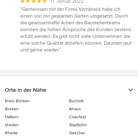
Durchschnittliche
17. Januar 2022
Bewertung:
“Gemeinsam mit der Firma Vornbrock habe ich
5
einen von mir geplanten Garten umgesetzt. Durch
von
die gewissenhafte Arbeit des Baustellenteams
5
konnten die hohen Ansprüche des Kunden bestens
Sternen
erfüllt werden. Es gibt nicht viele Unternehmen die
eine solche Qualität abliefern können. Daumen rauf
und gerne wieder.”
Orte in der Nähe
Kreis Borken
Bocholt
Borken
Ahaus
Haltern
Coesfeld
Vreden
Stadtlohn
Rhede
Gescher