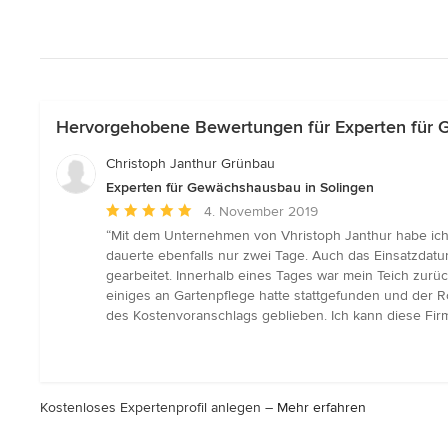
Hervorgehobene Bewertungen für Experten für 
Christoph Janthur Grünbau
Experten für Gewächshausbau in Solingen
Durchschnittliche
4. November 2019
Bewertung:
“Mit dem Unternehmen von Vhristoph Janthur habe ich
5
dauerte ebenfalls nur zwei Tage. Auch das Einsatzdatu
von
gearbeitet. Innerhalb eines Tages war mein Teich zur
5
einiges an Gartenpflege hatte stattgefunden und der R
Sternen
des Kostenvoranschlags geblieben. Ich kann diese Fir
Kostenloses Expertenprofil anlegen –
Mehr erfahren