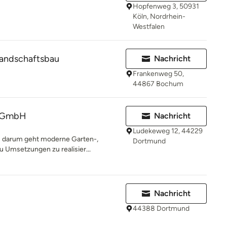
Hopfenweg 3, 50931
Köln, Nordrhein-
Westfalen
andschaftsbau
Nachricht
Frankenweg 50,
44867 Bochum
g GmbH
Nachricht
Ludekeweg 12, 44229
s darum geht moderne Garten-,
Dortmund
 Umsetzungen zu realisier...
Nachricht
44388 Dortmund