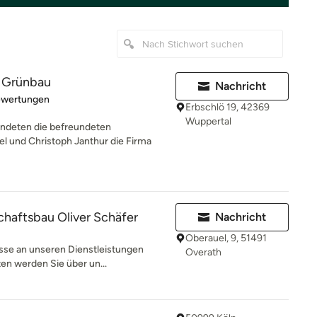
r Grünbau
Nachricht
rtung: 5 von 5 Sternen
ewertungen
Erbschlö 19, 42369
Wuppertal
deten die befreundeten
 und Christoph Janthur die Firma
haftsbau Oliver Schäfer
Nachricht
Oberauel, 9, 51491
esse an unseren Dienstleistungen
Overath
en werden Sie über un...