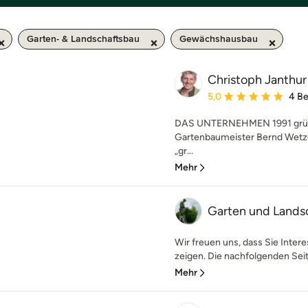
Garten- & Landschaftsbau
Gewächshausbau
Christoph Janthu
Durchschnittliche Bewe
5,0
4 B
DAS UNTERNEHMEN 1991 grün
Gartenbaumeister Bernd Wetzel
„gr...
Mehr
Garten und Landsc
Wir freuen uns, dass Sie Inter
zeigen. Die nachfolgenden Seit
Mehr