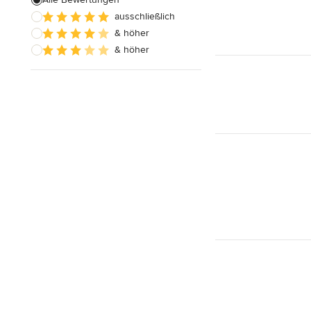
ausschließlich
Alle anzeigen
& höher
& höher