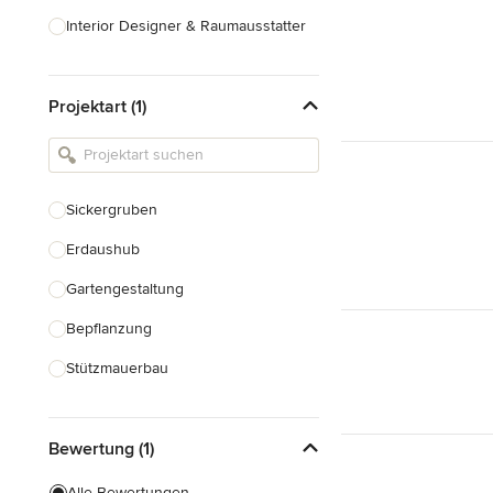
Interior Designer & Raumausstatter
Küchenplanung
Projektart (1)
Landschaftsarchitekten
Armaturen & Sanitärbedarf
Beleuchtung
Sickergruben
Einbauschränke
Erdaushub
Alle anzeigen
Gartengestaltung
Bepflanzung
Stützmauerbau
Gartenhaus Bau
Bewertung (1)
Gewächshausbau
Teichbau
Alle Bewertungen