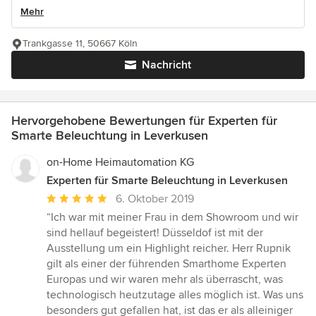
Mehr
Trankgasse 11, 50667 Köln
Nachricht
Hervorgehobene Bewertungen für Experten für
Smarte Beleuchtung in Leverkusen
on-Home Heimautomation KG
Experten für Smarte Beleuchtung in Leverkusen
Durchschnittliche
6. Oktober 2019
Bewertung:
“Ich war mit meiner Frau in dem Showroom und wir
5
sind hellauf begeistert! Düsseldof ist mit der
von
Ausstellung um ein Highlight reicher. Herr Rupnik
5
gilt als einer der führenden Smarthome Experten
Sternen
Europas und wir waren mehr als überrascht, was
technologisch heutzutage alles möglich ist. Was uns
besonders gut gefallen hat, ist das er als alleiniger