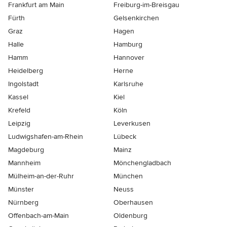
Frankfurt am Main
Freiburg-im-Breisgau
Fürth
Gelsenkirchen
Graz
Hagen
Halle
Hamburg
Hamm
Hannover
Heidelberg
Herne
Ingolstadt
Karlsruhe
Kassel
Kiel
Krefeld
Köln
Leipzig
Leverkusen
Ludwigshafen-am-Rhein
Lübeck
Magdeburg
Mainz
Mannheim
Mönchen­gladbach
Mülheim-an-der-Ruhr
München
Münster
Neuss
Nürnberg
Oberhausen
Offenbach-am-Main
Oldenburg