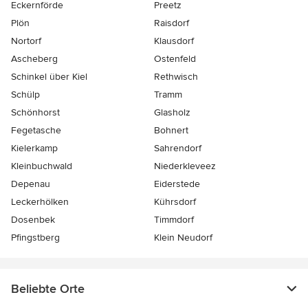
Eckernförde
Preetz
Plön
Raisdorf
Nortorf
Klausdorf
Ascheberg
Ostenfeld
Schinkel über Kiel
Rethwisch
Schülp
Tramm
Schönhorst
Glasholz
Fegetasche
Bohnert
Kielerkamp
Sahrendorf
Kleinbuchwald
Niederkleveez
Depenau
Eiderstede
Leckerhölken
Kührsdorf
Dosenbek
Timmdorf
Pfingstberg
Klein Neudorf
Beliebte Orte