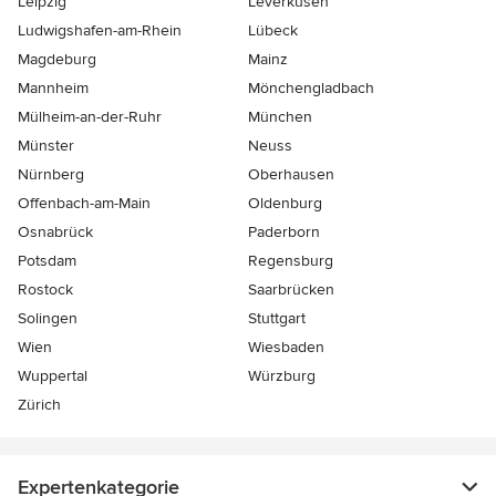
Leipzig
Leverkusen
Ludwigshafen-am-Rhein
Lübeck
Magdeburg
Mainz
Mannheim
Mönchen­gladbach
Mülheim-an-der-Ruhr
München
Münster
Neuss
Nürnberg
Oberhausen
Offenbach-am-Main
Oldenburg
Osnabrück
Paderborn
Potsdam
Regensburg
Rostock
Saarbrücken
Solingen
Stuttgart
Wien
Wiesbaden
Wuppertal
Würzburg
Zürich
Expertenkategorie