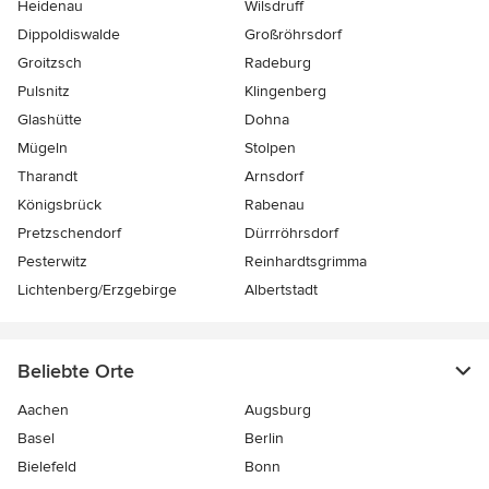
Heidenau
Wilsdruff
Dippoldiswalde
Großröhrsdorf
Groitzsch
Radeburg
Pulsnitz
Klingenberg
Glashütte
Dohna
Mügeln
Stolpen
Tharandt
Arnsdorf
Königsbrück
Rabenau
Pretzschendorf
Dürrröhrsdorf
Pesterwitz
Reinhardtsgrimma
Lichtenberg/Erzgebirge
Albertstadt
Beliebte Orte
Aachen
Augsburg
Basel
Berlin
Bielefeld
Bonn