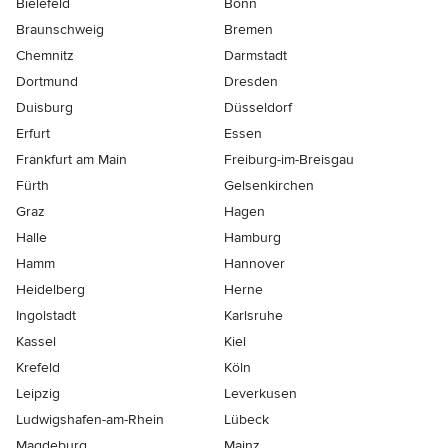
Bielefeld
Bonn
Braunschweig
Bremen
Chemnitz
Darmstadt
Dortmund
Dresden
Duisburg
Düsseldorf
Erfurt
Essen
Frankfurt am Main
Freiburg-im-Breisgau
Fürth
Gelsenkirchen
Graz
Hagen
Halle
Hamburg
Hamm
Hannover
Heidelberg
Herne
Ingolstadt
Karlsruhe
Kassel
Kiel
Krefeld
Köln
Leipzig
Leverkusen
Ludwigshafen-am-Rhein
Lübeck
Magdeburg
Mainz