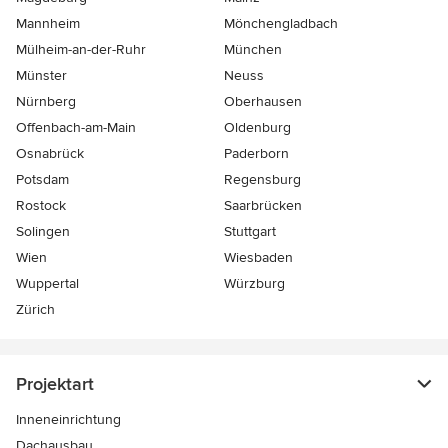
Mannheim
Mönchen­gladbach
Mülheim-an-der-Ruhr
München
Münster
Neuss
Nürnberg
Oberhausen
Offenbach-am-Main
Oldenburg
Osnabrück
Paderborn
Potsdam
Regensburg
Rostock
Saarbrücken
Solingen
Stuttgart
Wien
Wiesbaden
Wuppertal
Würzburg
Zürich
Projektart
Inneneinrichtung
Dachausbau