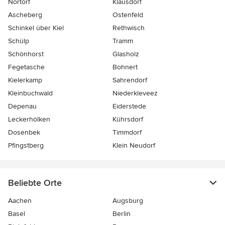
Nortorf
Klausdorf
Ascheberg
Ostenfeld
Schinkel über Kiel
Rethwisch
Schülp
Tramm
Schönhorst
Glasholz
Fegetasche
Bohnert
Kielerkamp
Sahrendorf
Kleinbuchwald
Niederkleveez
Depenau
Eiderstede
Leckerhölken
Kührsdorf
Dosenbek
Timmdorf
Pfingstberg
Klein Neudorf
Beliebte Orte
Aachen
Augsburg
Basel
Berlin