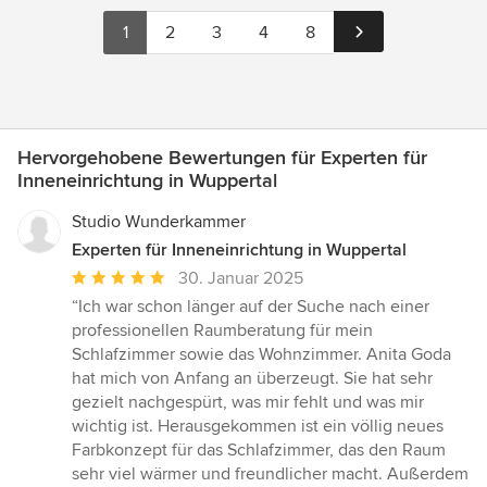
1
2
3
4
8
Hervorgehobene Bewertungen für Experten für
Inneneinrichtung in Wuppertal
Studio Wunderkammer
Experten für Inneneinrichtung in Wuppertal
Durchschnittliche
30. Januar 2025
Bewertung:
“Ich war schon länger auf der Suche nach einer
5
professionellen Raumberatung für mein
von
Schlafzimmer sowie das Wohnzimmer. Anita Goda
5
hat mich von Anfang an überzeugt. Sie hat sehr
Sternen
gezielt nachgespürt, was mir fehlt und was mir
wichtig ist. Herausgekommen ist ein völlig neues
Farbkonzept für das Schlafzimmer, das den Raum
sehr viel wärmer und freundlicher macht. Außerdem