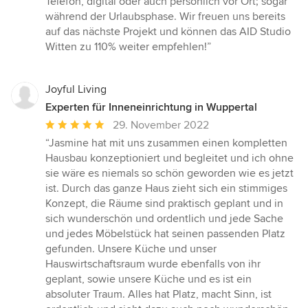
Telefon, digital oder auch persönlich vor Ort; sogar
während der Urlaubsphase. Wir freuen uns bereits
auf das nächste Projekt und können das AID Studio
Witten zu 110% weiter empfehlen!”
Joyful Living
Experten für Inneneinrichtung in Wuppertal
Durchschnittliche
29. November 2022
Bewertung:
“Jasmine hat mit uns zusammen einen kompletten
5
Hausbau konzeptioniert und begleitet und ich ohne
von
sie wäre es niemals so schön geworden wie es jetzt
5
ist. Durch das ganze Haus zieht sich ein stimmiges
Sternen
Konzept, die Räume sind praktisch geplant und in
sich wunderschön und ordentlich und jede Sache
und jedes Möbelstück hat seinen passenden Platz
gefunden. Unsere Küche und unser
Hauswirtschaftsraum wurde ebenfalls von ihr
geplant, sowie unsere Küche und es ist ein
absoluter Traum. Alles hat Platz, macht Sinn, ist