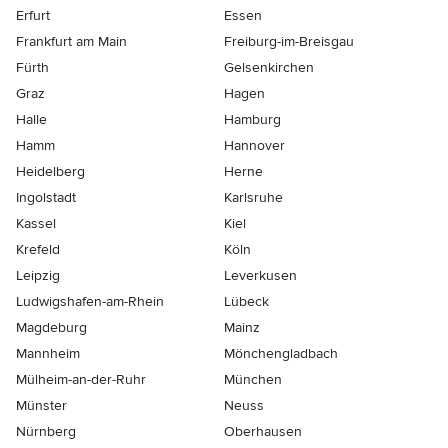
Erfurt
Essen
Frankfurt am Main
Freiburg-im-Breisgau
Fürth
Gelsenkirchen
Graz
Hagen
Halle
Hamburg
Hamm
Hannover
Heidelberg
Herne
Ingolstadt
Karlsruhe
Kassel
Kiel
Krefeld
Köln
Leipzig
Leverkusen
Ludwigshafen-am-Rhein
Lübeck
Magdeburg
Mainz
Mannheim
Mönchen­gladbach
Mülheim-an-der-Ruhr
München
Münster
Neuss
Nürnberg
Oberhausen