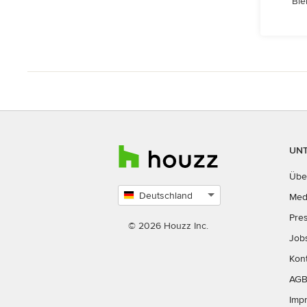
Bie
UN
Übe
Deutschland
Med
Land
Pre
auswählen
© 2026 Houzz Inc.
Job
Kon
AG
Imp