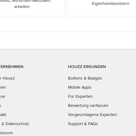
lefeld, Nordrhein-Westfalen
Eigenheimbesitzern
arbeiten
TERNEHMEN
HOUZZ ERKUNDEN
r Houzz
Buttons & Badges
ien
Mobile Apps
sse
Für Experten
s
Bewertung verfassen
takt
Vorgeschlagene Experten
B
&
Datenschutz
Support & FAQs
ressum