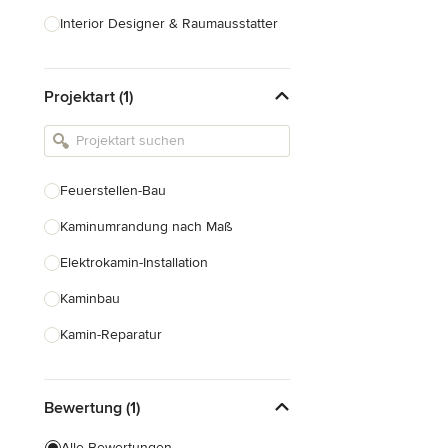
Interior Designer & Raumausstatter
Küchenplanung
Projektart (1)
Landschaftsarchitekten
Armaturen & Sanitärbedarf
Beleuchtung
Feuerstellen-Bau
Einbauschränke
Kaminumrandung nach Maß
Alle anzeigen
Elektrokamin-Installation
Kaminbau
Kamin-Reparatur
Gaskamin-Installation
Bewertung (1)
Gartenkamin-Bau
Schornsteinbau
Alle Bewertungen