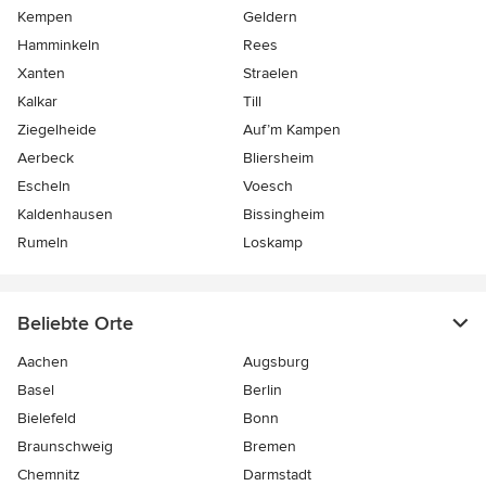
Kempen
Geldern
Hamminkeln
Rees
Xanten
Straelen
Kalkar
Till
Ziegelheide
Auf’m Kampen
Aerbeck
Bliersheim
Escheln
Voesch
Kaldenhausen
Bissingheim
Rumeln
Loskamp
Beliebte Orte
Aachen
Augsburg
Basel
Berlin
Bielefeld
Bonn
Braunschweig
Bremen
Chemnitz
Darmstadt