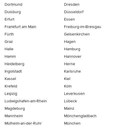
Dortmund
Dresden
Duisburg
Düsseldorf
Erfurt
Essen
Frankfurt am Main
Freiburg-im-Breisgau
Fürth
Gelsenkirchen
Graz
Hagen
Halle
Hamburg
Hamm
Hannover
Heidelberg
Herne
Ingolstadt
Karlsruhe
Kassel
Kiel
Krefeld
Köln
Leipzig
Leverkusen
Ludwigshafen-am-Rhein
Lübeck
Magdeburg
Mainz
Mannheim
Mönchen­gladbach
Mülheim-an-der-Ruhr
München