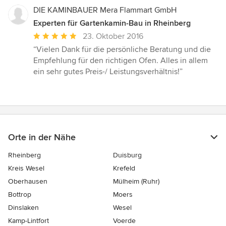
DIE KAMINBAUER Mera Flammart GmbH
Experten für Gartenkamin-Bau in Rheinberg
Durchschnittliche
23. Oktober 2016
Bewertung:
“Vielen Dank für die persönliche Beratung und die
5
Empfehlung für den richtigen Ofen. Alles in allem
von
ein sehr gutes Preis-/ Leistungsverhältnis!”
5
Sternen
Orte in der Nähe
Rheinberg
Duisburg
Kreis Wesel
Krefeld
Oberhausen
Mülheim (Ruhr)
Bottrop
Moers
Dinslaken
Wesel
Kamp-Lintfort
Voerde