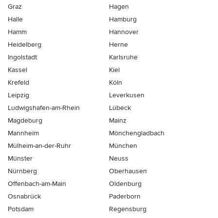
Graz
Hagen
Halle
Hamburg
Hamm
Hannover
Heidelberg
Herne
Ingolstadt
Karlsruhe
Kassel
Kiel
Krefeld
Köln
Leipzig
Leverkusen
Ludwigshafen-am-Rhein
Lübeck
Magdeburg
Mainz
Mannheim
Mönchen­gladbach
Mülheim-an-der-Ruhr
München
Münster
Neuss
Nürnberg
Oberhausen
Offenbach-am-Main
Oldenburg
Osnabrück
Paderborn
Potsdam
Regensburg