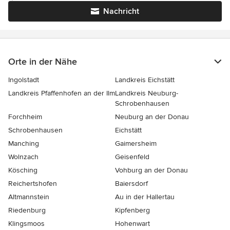
Nachricht
Orte in der Nähe
Ingolstadt
Landkreis Eichstätt
Landkreis Pfaffenhofen an der Ilm
Landkreis Neuburg-
Schrobenhausen
Forchheim
Neuburg an der Donau
Schrobenhausen
Eichstätt
Manching
Gaimersheim
Wolnzach
Geisenfeld
Kösching
Vohburg an der Donau
Reichertshofen
Baiersdorf
Altmannstein
Au in der Hallertau
Riedenburg
Kipfenberg
Klingsmoos
Hohenwart