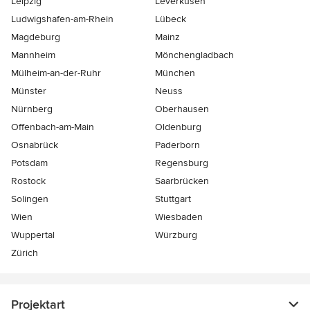
Leipzig
Leverkusen
Ludwigshafen-am-Rhein
Lübeck
Magdeburg
Mainz
Mannheim
Mönchen­gladbach
Mülheim-an-der-Ruhr
München
Münster
Neuss
Nürnberg
Oberhausen
Offenbach-am-Main
Oldenburg
Osnabrück
Paderborn
Potsdam
Regensburg
Rostock
Saarbrücken
Solingen
Stuttgart
Wien
Wiesbaden
Wuppertal
Würzburg
Zürich
Projektart