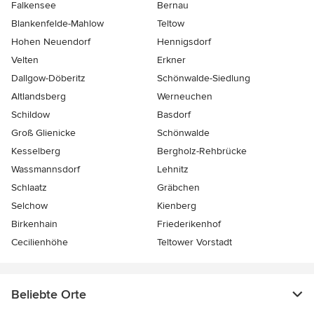
Falkensee
Bernau
Blankenfelde-Mahlow
Teltow
Hohen Neuendorf
Hennigsdorf
Velten
Erkner
Dallgow-Döberitz
Schönwalde-Siedlung
Altlandsberg
Werneuchen
Schildow
Basdorf
Groß Glienicke
Schönwalde
Kesselberg
Bergholz-Rehbrücke
Wassmannsdorf
Lehnitz
Schlaatz
Gräbchen
Selchow
Kienberg
Birkenhain
Friederikenhof
Cecilienhöhe
Teltower Vorstadt
Beliebte Orte