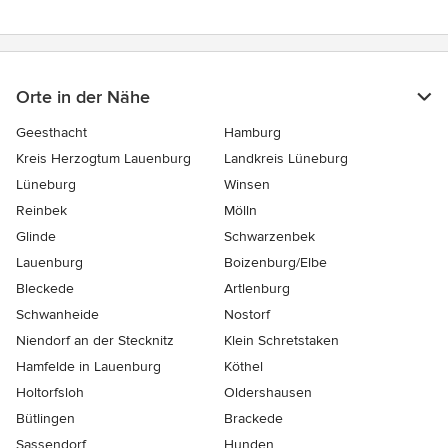
Orte in der Nähe
Geesthacht
Hamburg
Kreis Herzogtum Lauenburg
Landkreis Lüneburg
Lüneburg
Winsen
Reinbek
Mölln
Glinde
Schwarzenbek
Lauenburg
Boizenburg/Elbe
Bleckede
Artlenburg
Schwanheide
Nostorf
Niendorf an der Stecknitz
Klein Schretstaken
Hamfelde in Lauenburg
Köthel
Holtorfsloh
Oldershausen
Bütlingen
Brackede
Sassendorf
Hunden