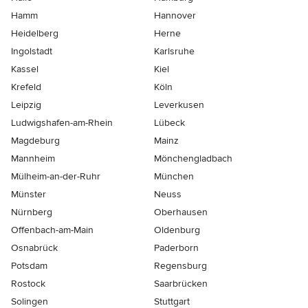
Hamm
Hannover
Heidelberg
Herne
Ingolstadt
Karlsruhe
Kassel
Kiel
Krefeld
Köln
Leipzig
Leverkusen
Ludwigshafen-am-Rhein
Lübeck
Magdeburg
Mainz
Mannheim
Mönchen­gladbach
Mülheim-an-der-Ruhr
München
Münster
Neuss
Nürnberg
Oberhausen
Offenbach-am-Main
Oldenburg
Osnabrück
Paderborn
Potsdam
Regensburg
Rostock
Saarbrücken
Solingen
Stuttgart