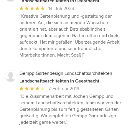
Landschaftsarchitekten in Geesthacht
Durchschnittliche
14. Juli 2023
Bewertung:
“Kreative Gartenplanung und -gestaltung der
5
anderen Art, die sich an meinen Wünschen
von
orientiert hat, aber auch Betriebsblindheit
5
gegenüber dem eigenen Garten offen und direkt
Sternen
aufdeckt! Hat mir gefallen. Überzeugende Arbeit
durch kompetente und sehr freundliche
Mitarbeiter:innen. Macht Spaß!”
Gempp Gartendesign Landschaftsarchitekten
Landschaftsarchitekten in Geesthacht
Durchschnittliche
7. Februar 2019
Bewertung:
“Die Zusammenarbeit mit Jochen Gempp und
4
seinem Landschaftsarchitekten-Team war von der
von
Gartenplanung bis zum fertig gestalteten Garten
5
großartig. Wir empfehlen Gempp Gartendesign
Sternen
jederzeit gerne weiter.”