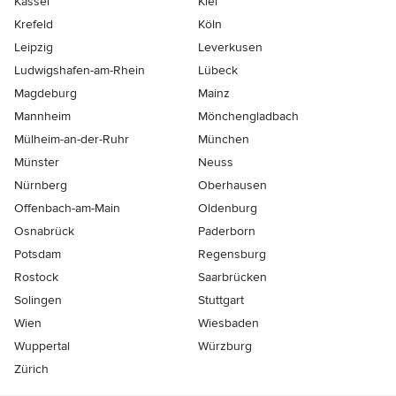
Kassel
Kiel
Krefeld
Köln
Leipzig
Leverkusen
Ludwigshafen-am-Rhein
Lübeck
Magdeburg
Mainz
Mannheim
Mönchen­gladbach
Mülheim-an-der-Ruhr
München
Münster
Neuss
Nürnberg
Oberhausen
Offenbach-am-Main
Oldenburg
Osnabrück
Paderborn
Potsdam
Regensburg
Rostock
Saarbrücken
Solingen
Stuttgart
Wien
Wiesbaden
Wuppertal
Würzburg
Zürich