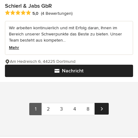
Schierl & Jabs GbR
Durchschnittliche Bewertung: 5 von 5 Sternen
5,0
(4 Bewertungen)
Wir arbeiten kontinuierlich und mit Erfolg daran, Ihnen im
Bereich unserer Schwerpunkte das Beste zu bieten. Unser
Team besteht aus kompeten...
Mehr
Am Hedreisch 6, 44225 Dortmund
Nachricht
1
2
3
4
8