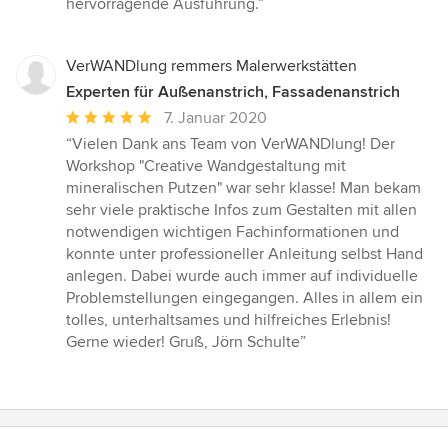
hervorragende Ausführung.”
Sternen
VerWANDlung remmers Malerwerkstätten
Experten für Außenanstrich, Fassadenanstrich
Durchschnittliche
7. Januar 2020
Bewertung:
“Vielen Dank ans Team von VerWANDlung! Der
5
Workshop "Creative Wandgestaltung mit
von
mineralischen Putzen" war sehr klasse! Man bekam
5
sehr viele praktische Infos zum Gestalten mit allen
Sternen
notwendigen wichtigen Fachinformationen und
konnte unter professioneller Anleitung selbst Hand
anlegen. Dabei wurde auch immer auf individuelle
Problemstellungen eingegangen. Alles in allem ein
tolles, unterhaltsames und hilfreiches Erlebnis!
Gerne wieder! Gruß, Jörn Schulte”