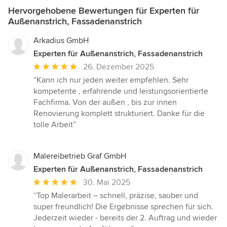
Hervorgehobene Bewertungen für Experten für
Außenanstrich, Fassadenanstrich
Arkadius GmbH
Experten für Außenanstrich, Fassadenanstrich
Durchschnittliche
26. Dezember 2025
Bewertung:
“Kann ich nur jeden weiter empfehlen. Sehr
5
kompetente , erfahrende und leistungsorientierte
von
Fachfirma. Von der außen , bis zur innen
5
Renovierung komplett strukturiert. Danke für die
Sternen
tolle Arbeit”
Malereibetrieb Graf GmbH
Experten für Außenanstrich, Fassadenanstrich
Durchschnittliche
30. Mai 2025
Bewertung:
“Top Malerarbeit – schnell, präzise, sauber und
5
super freundlich! Die Ergebnisse sprechen für sich.
von
Jederzeit wieder - bereits der 2. Auftrag und wieder
5