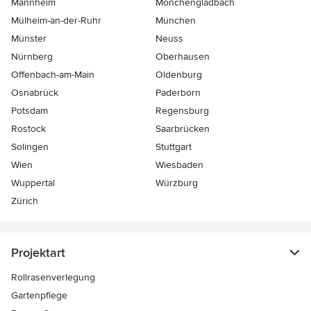
Mannheim
Mönchen­gladbach
Mülheim-an-der-Ruhr
München
Münster
Neuss
Nürnberg
Oberhausen
Offenbach-am-Main
Oldenburg
Osnabrück
Paderborn
Potsdam
Regensburg
Rostock
Saarbrücken
Solingen
Stuttgart
Wien
Wiesbaden
Wuppertal
Würzburg
Zürich
Projektart
Rollrasenverlegung
Gartenpflege