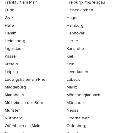
Frankfurt am Main
Freiburg-im-Breisgau
Fürth
Gelsenkirchen
Graz
Hagen
Halle
Hamburg
Hamm
Hannover
Heidelberg
Herne
Ingolstadt
Karlsruhe
Kassel
Kiel
Krefeld
Köln
Leipzig
Leverkusen
Ludwigshafen-am-Rhein
Lübeck
Magdeburg
Mainz
Mannheim
Mönchen­gladbach
Mülheim-an-der-Ruhr
München
Münster
Neuss
Nürnberg
Oberhausen
Offenbach-am-Main
Oldenburg