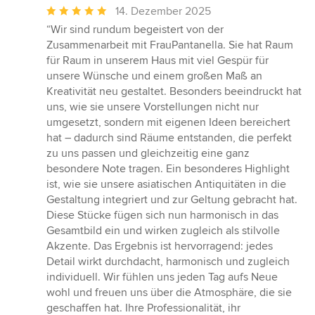
Durchschnittliche
14. Dezember 2025
Bewertung:
“Wir sind rundum begeistert von der
5
Zusammenarbeit mit FrauPantanella. Sie hat Raum
von
für Raum in unserem Haus mit viel Gespür für
5
unsere Wünsche und einem großen Maß an
Sternen
Kreativität neu gestaltet. Besonders beeindruckt hat
uns, wie sie unsere Vorstellungen nicht nur
umgesetzt, sondern mit eigenen Ideen bereichert
hat – dadurch sind Räume entstanden, die perfekt
zu uns passen und gleichzeitig eine ganz
besondere Note tragen. Ein besonderes Highlight
ist, wie sie unsere asiatischen Antiquitäten in die
Gestaltung integriert und zur Geltung gebracht hat.
Diese Stücke fügen sich nun harmonisch in das
Gesamtbild ein und wirken zugleich als stilvolle
Akzente. Das Ergebnis ist hervorragend: jedes
Detail wirkt durchdacht, harmonisch und zugleich
individuell. Wir fühlen uns jeden Tag aufs Neue
wohl und freuen uns über die Atmosphäre, die sie
geschaffen hat. Ihre Professionalität, ihr