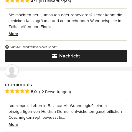
Durchschnittliche Bewertung: 4.9 von 5 Sternen
4,9
(10 Bewertungen)
Sie möchten neu-, umbauen oder renovieren? Jeder kennt die
schicken Katalogräume und ansprechenden Wohnbeispiele in
Zeitschriften und Einric...
Mehr
64546 Mörfelden-Walldorf
Nachricht
raumimpuls
Durchschnittliche Bewertung: 5 von 5 Sternen
5,0
(12 Bewertungen)
raumimpuls Leben in Balance Mit Wohnologie®, einem
einzigartigen von Heidrun Dörner entwickelten ganzheitlichen
Coachingkonzept, bewusst le...
Mehr