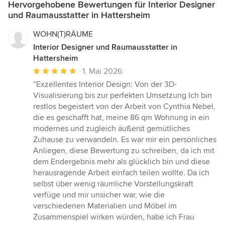
Hervorgehobene Bewertungen für Interior Designer
und Raumausstatter in Hattersheim
WOHN(T)RÄUME
Interior Designer und Raumausstatter in
Hattersheim
Durchschnittliche
1. Mai 2026
Bewertung:
“Exzellentes Interior Design: Von der 3D-
5
Visualisierung bis zur perfekten Umsetzung Ich bin
von
restlos begeistert von der Arbeit von Cynthia Nebel,
5
die es geschafft hat, meine 86 qm Wohnung in ein
Sternen
modernes und zugleich äußerst gemütliches
Zuhause zu verwandeln. Es war mir ein persönliches
Anliegen, diese Bewertung zu schreiben, da ich mit
dem Endergebnis mehr als glücklich bin und diese
herausragende Arbeit einfach teilen wollte. Da ich
selbst über wenig räumliche Vorstellungskraft
verfüge und mir unsicher war, wie die
verschiedenen Materialien und Möbel im
Zusammenspiel wirken würden, habe ich Frau