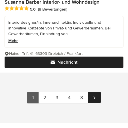
Susanna Barber Interior- und Wohndesign
Durchschnittliche Bewertung: 5 von 5 Sternen
5,0
(8 Bewertungen)
Interiordesigner/in, Innenarchitektin, Individuelle und
innovative Konzepte von Privat- und Gewerberäumen. Bei
Gewerberäumen, Einbindung von...
Mehr
Hainer Trift 41, 63303 Dreieich / Frankfurt
Nachricht
1
2
3
4
8