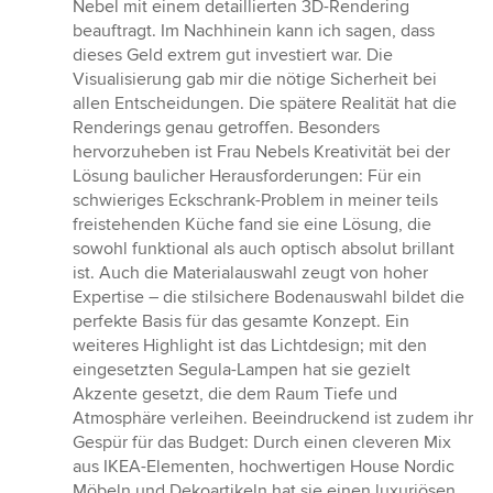
Nebel mit einem detaillierten 3D-Rendering
beauftragt. Im Nachhinein kann ich sagen, dass
dieses Geld extrem gut investiert war. Die
Visualisierung gab mir die nötige Sicherheit bei
allen Entscheidungen. Die spätere Realität hat die
Renderings genau getroffen. Besonders
hervorzuheben ist Frau Nebels Kreativität bei der
Lösung baulicher Herausforderungen: Für ein
schwieriges Eckschrank-Problem in meiner teils
freistehenden Küche fand sie eine Lösung, die
sowohl funktional als auch optisch absolut brillant
ist. Auch die Materialauswahl zeugt von hoher
Expertise – die stilsichere Bodenauswahl bildet die
perfekte Basis für das gesamte Konzept. Ein
weiteres Highlight ist das Lichtdesign; mit den
eingesetzten Segula-Lampen hat sie gezielt
Akzente gesetzt, die dem Raum Tiefe und
Atmosphäre verleihen. Beeindruckend ist zudem ihr
Gespür für das Budget: Durch einen cleveren Mix
aus IKEA-Elementen, hochwertigen House Nordic
Möbeln und Dekoartikeln hat sie einen luxuriösen