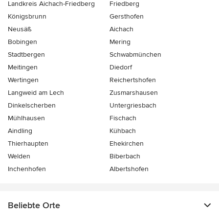
Landkreis Aichach-Friedberg
Friedberg
Königsbrunn
Gersthofen
Neusäß
Aichach
Bobingen
Mering
Stadtbergen
Schwabmünchen
Meitingen
Diedorf
Wertingen
Reichertshofen
Langweid am Lech
Zusmarshausen
Dinkelscherben
Untergriesbach
Mühlhausen
Fischach
Aindling
Kühbach
Thierhaupten
Ehekirchen
Welden
Biberbach
Inchenhofen
Albertshofen
Beliebte Orte