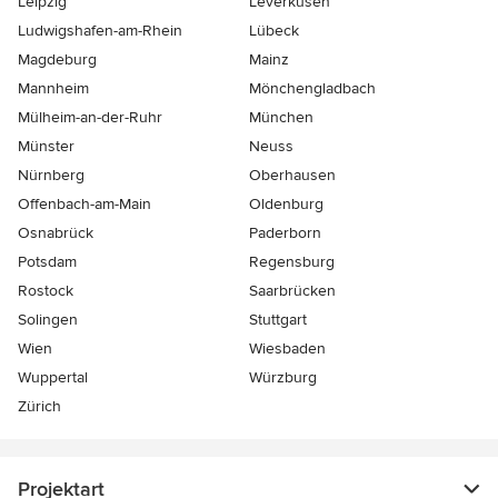
Leipzig
Leverkusen
Ludwigshafen-am-Rhein
Lübeck
Magdeburg
Mainz
Mannheim
Mönchen­gladbach
Mülheim-an-der-Ruhr
München
Münster
Neuss
Nürnberg
Oberhausen
Offenbach-am-Main
Oldenburg
Osnabrück
Paderborn
Potsdam
Regensburg
Rostock
Saarbrücken
Solingen
Stuttgart
Wien
Wiesbaden
Wuppertal
Würzburg
Zürich
Projektart