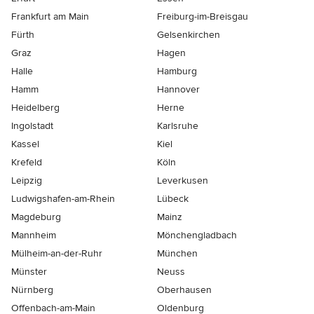
Frankfurt am Main
Freiburg-im-Breisgau
Fürth
Gelsenkirchen
Graz
Hagen
Halle
Hamburg
Hamm
Hannover
Heidelberg
Herne
Ingolstadt
Karlsruhe
Kassel
Kiel
Krefeld
Köln
Leipzig
Leverkusen
Ludwigshafen-am-Rhein
Lübeck
Magdeburg
Mainz
Mannheim
Mönchen­gladbach
Mülheim-an-der-Ruhr
München
Münster
Neuss
Nürnberg
Oberhausen
Offenbach-am-Main
Oldenburg