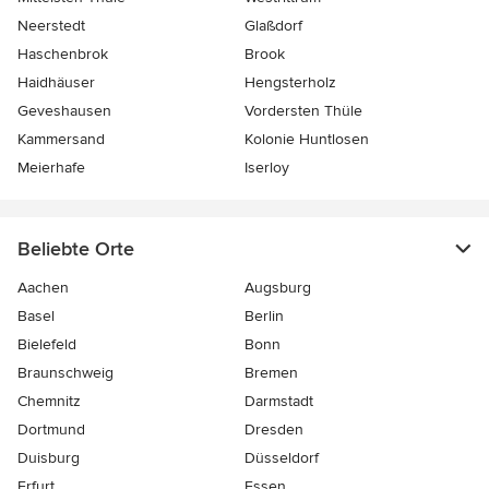
Neerstedt
Glaßdorf
Haschenbrok
Brook
Haidhäuser
Hengsterholz
Geveshausen
Vordersten Thüle
Kammersand
Kolonie Huntlosen
Meierhafe
Iserloy
Beliebte Orte
Aachen
Augsburg
Basel
Berlin
Bielefeld
Bonn
Braunschweig
Bremen
Chemnitz
Darmstadt
Dortmund
Dresden
Duisburg
Düsseldorf
Erfurt
Essen