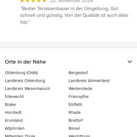
Durchschnittliche
22. November 2024
Bewertung:
“Bester Terrassenbauer in der Umgebung. Gut
5
schnell und günstig. Von der Qualität ist auch alles
von
top.”
5
Sternen
Orte in der Nähe
Oldenburg (Oldb)
Bergedorf
Landkreis Oldenburg
Landkreis Ammerland
Landkreis Wesermarsch
Westerstede
Edewecht
Friesoythe
Brake
Elsfleth
Horstedt
Rhade
Krumland
Brettorf
Altjührden
Bissel
Mittelsten Thüle
Westrittrum