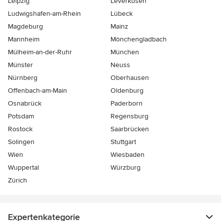
Leipzig
Leverkusen
Ludwigshafen-am-Rhein
Lübeck
Magdeburg
Mainz
Mannheim
Mönchen­gladbach
Mülheim-an-der-Ruhr
München
Münster
Neuss
Nürnberg
Oberhausen
Offenbach-am-Main
Oldenburg
Osnabrück
Paderborn
Potsdam
Regensburg
Rostock
Saarbrücken
Solingen
Stuttgart
Wien
Wiesbaden
Wuppertal
Würzburg
Zürich
Expertenkategorie