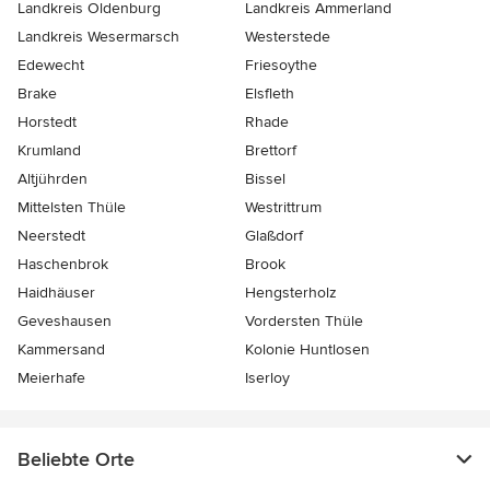
Landkreis Oldenburg
Landkreis Ammerland
Landkreis Wesermarsch
Westerstede
Edewecht
Friesoythe
Brake
Elsfleth
Horstedt
Rhade
Krumland
Brettorf
Altjührden
Bissel
Mittelsten Thüle
Westrittrum
Neerstedt
Glaßdorf
Haschenbrok
Brook
Haidhäuser
Hengsterholz
Geveshausen
Vordersten Thüle
Kammersand
Kolonie Huntlosen
Meierhafe
Iserloy
Beliebte Orte