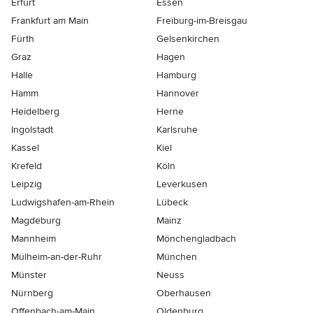
Erfurt
Essen
Frankfurt am Main
Freiburg-im-Breisgau
Fürth
Gelsenkirchen
Graz
Hagen
Halle
Hamburg
Hamm
Hannover
Heidelberg
Herne
Ingolstadt
Karlsruhe
Kassel
Kiel
Krefeld
Köln
Leipzig
Leverkusen
Ludwigshafen-am-Rhein
Lübeck
Magdeburg
Mainz
Mannheim
Mönchen­gladbach
Mülheim-an-der-Ruhr
München
Münster
Neuss
Nürnberg
Oberhausen
Offenbach-am-Main
Oldenburg