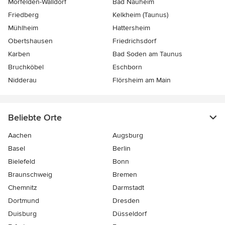
Mörfelden-Walldorf
Bad Nauheim
Friedberg
Kelkheim (Taunus)
Mühlheim
Hattersheim
Obertshausen
Friedrichsdorf
Karben
Bad Soden am Taunus
Bruchköbel
Eschborn
Nidderau
Flörsheim am Main
Beliebte Orte
Aachen
Augsburg
Basel
Berlin
Bielefeld
Bonn
Braunschweig
Bremen
Chemnitz
Darmstadt
Dortmund
Dresden
Duisburg
Düsseldorf