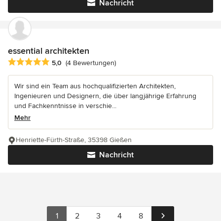
Nachricht
essential architekten
Durchschnittliche Bewertung: 5 von 5 Sternen
5,0
(4 Bewertungen)
Wir sind ein Team aus hochqualifizierten Architekten,
Ingenieuren und Designern, die über langjährige Erfahrung
und Fachkenntnisse in verschie...
Mehr
Henriette-Fürth-Straße, 35398 Gießen
Nachricht
1
2
3
4
8