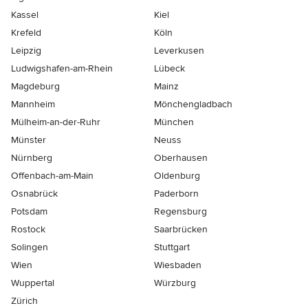
Kassel
Kiel
Krefeld
Köln
Leipzig
Leverkusen
Ludwigshafen-am-Rhein
Lübeck
Magdeburg
Mainz
Mannheim
Mönchen­gladbach
Mülheim-an-der-Ruhr
München
Münster
Neuss
Nürnberg
Oberhausen
Offenbach-am-Main
Oldenburg
Osnabrück
Paderborn
Potsdam
Regensburg
Rostock
Saarbrücken
Solingen
Stuttgart
Wien
Wiesbaden
Wuppertal
Würzburg
Zürich