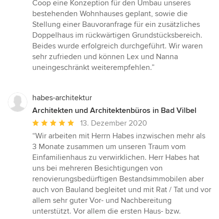
Sternen
Coop eine Konzeption für den Umbau unseres
bestehenden Wohnhauses geplant, sowie die
Stellung einer Bauvoranfrage für ein zusätzliches
Doppelhaus im rückwärtigen Grundstücksbereich.
Beides wurde erfolgreich durchgeführt. Wir waren
sehr zufrieden und können Lex und Nanna
uneingeschränkt weiterempfehlen.”
habes-architektur
Architekten und Architektenbüros in Bad Vilbel
Durchschnittliche
13. Dezember 2020
Bewertung:
“Wir arbeiten mit Herrn Habes inzwischen mehr als
5
3 Monate zusammen um unseren Traum vom
von
Einfamilienhaus zu verwirklichen. Herr Habes hat
5
uns bei mehreren Besichtigungen von
Sternen
renovierungsbedürftigen Bestandsimmobilen aber
auch von Bauland begleitet und mit Rat / Tat und vor
allem sehr guter Vor- und Nachbereitung
unterstützt. Vor allem die ersten Haus- bzw.