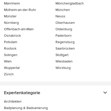
Mannheim
Mönchen­gladbach
Mülheim-an-der-Ruhr
München
Münster
Neuss
Nürnberg
Oberhausen
Offenbach-am-Main
Oldenburg
Osnabrück
Paderborn
Potsdam
Regensburg
Rostock
Saarbrücken
Solingen
Stuttgart
Wien
Wiesbaden
Wuppertal
Würzburg
Zürich
Expertenkategorie
Architekten
Badplanung & Badsanierung