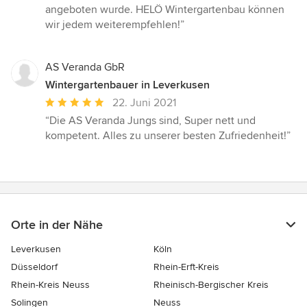
angeboten wurde. HELÖ Wintergartenbau können
wir jedem weiterempfehlen!”
AS Veranda GbR
Wintergartenbauer in Leverkusen
Durchschnittliche
22. Juni 2021
Bewertung:
“Die AS Veranda Jungs sind, Super nett und
5
kompetent. Alles zu unserer besten Zufriedenheit!”
von
5
Sternen
Orte in der Nähe
Leverkusen
Köln
Düsseldorf
Rhein-Erft-Kreis
Rhein-Kreis Neuss
Rheinisch-Bergischer Kreis
Solingen
Neuss