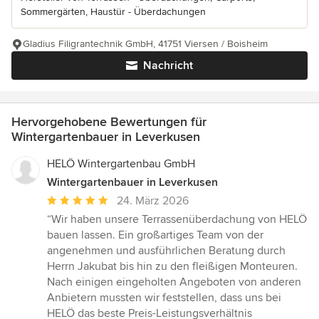
Sommergärten, Haustür - Überdachungen
Gladius Filigrantechnik GmbH, 41751 Viersen / Boisheim
Nachricht
Hervorgehobene Bewertungen für
Wintergartenbauer in Leverkusen
HELÖ Wintergartenbau GmbH
Wintergartenbauer in Leverkusen
Durchschnittliche
24. März 2026
Bewertung:
“Wir haben unsere Terrassenüberdachung von HELÖ
5
bauen lassen. Ein großartiges Team von der
von
angenehmen und ausführlichen Beratung durch
5
Herrn Jakubat bis hin zu den fleißigen Monteuren.
Sternen
Nach einigen eingeholten Angeboten von anderen
Anbietern mussten wir feststellen, dass uns bei
HELÖ das beste Preis-Leistungsverhältnis