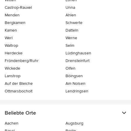
Castrop-Rauxel
Unna
Menden
Ahlen
Bergkamen
Schwerte
Kamen
Datteln
Werl
Werne
Waltrop
Selm
Herdecke
Lüdinghausen
Fröndenberg/Ruhr
Drensteinfurt
Wickede
Olfen
Lanstrop
Böingsen
Auf der Bleiche
Am Nolsen
Ottmarsbocholt
Lendringsen
Beliebte Orte
Aachen
Augsburg
Basel
Berlin