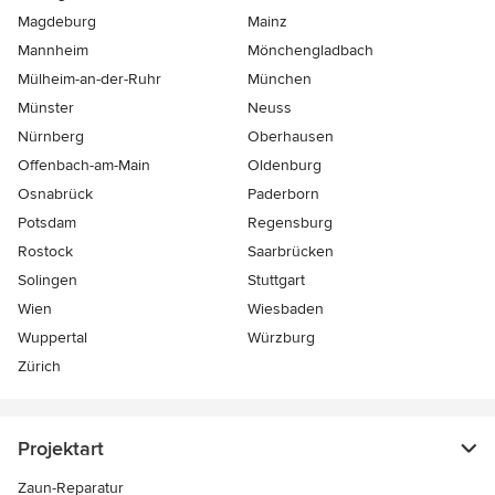
Magdeburg
Mainz
Mannheim
Mönchen­gladbach
Mülheim-an-der-Ruhr
München
Münster
Neuss
Nürnberg
Oberhausen
Offenbach-am-Main
Oldenburg
Osnabrück
Paderborn
Potsdam
Regensburg
Rostock
Saarbrücken
Solingen
Stuttgart
Wien
Wiesbaden
Wuppertal
Würzburg
Zürich
Projektart
Zaun-Reparatur