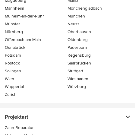
Magdeburg
Mainz
Mannheim
Mönchen­gladbach
Mülheim-an-der-Ruhr
München
Münster
Neuss
Nürnberg
Oberhausen
Offenbach-am-Main
Oldenburg
Osnabrück
Paderborn
Potsdam
Regensburg
Rostock
Saarbrücken
Solingen
Stuttgart
Wien
Wiesbaden
Wuppertal
Würzburg
Zürich
Projektart
Zaun-Reparatur