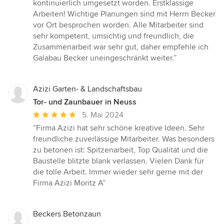
5
kontinuierlich umgesetzt worden. Erstklassige
Sternen
Arbeiten! Wichtige Planungen sind mit Herrn Becker
vor Ort besprochen worden. Alle Mitarbeiter sind
sehr kompetent, umsichtig und freundlich, die
Zusammenarbeit war sehr gut, daher empfehle ich
Galabau Becker uneingeschränkt weiter.”
Azizi Garten- & Landschaftsbau
Tor- und Zaunbauer in Neuss
Durchschnittliche
5. Mai 2024
Bewertung:
“Firma Azizi hat sehr schöne kreative Ideen. Sehr
5
freundliche zuverlässige Mitarbeiter. Was besonders
von
zu betonen ist: Spitzenarbeit, Top Qualität und die
5
Baustelle blitzte blank verlassen. Vielen Dank für
Sternen
die tolle Arbeit. Immer wieder sehr gerne mit der
Firma Azizi Moritz A”
Beckers Betonzaun