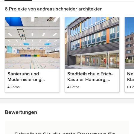
6 Projekte von andreas schneider architekten
Sanierung und
Stadtteilschule Erich-
Ne
Modernisierung
Kästner Hamburg,
Kla
Dreifeldsporthalle Wyk
Sanierung mit Umbau
Ko
4 Fotos
4 Fotos
6 F
auf Föhr
und Zubau
Bewertungen