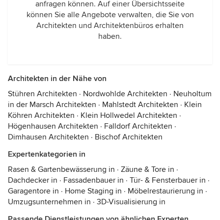
anfragen können. Auf einer Übersichtsseite
können Sie alle Angebote verwalten, die Sie von
Architekten und Architektenbüros erhalten
haben.
Architekten in der Nähe von
Stühren Architekten
·
Nordwohlde Architekten
·
Neuholtum
in der Marsch Architekten
·
Mahlstedt Architekten
·
Klein
Köhren Architekten
·
Klein Hollwedel Architekten
·
Högenhausen Architekten
·
Falldorf Architekten
·
Dimhausen Architekten
·
Bischof Architekten
Expertenkategorien in
Rasen & Gartenbewässerung in
·
Zäune & Tore in
·
Dachdecker in
·
Fassadenbauer in
·
Tür- & Fensterbauer in
·
Garagentore in
·
Home Staging in
·
Möbelrestaurierung in
·
Umzugsunternehmen in
·
3D-Visualisierung in
Passende Dienstleistungen von ähnlichen Experten