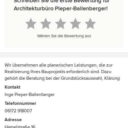
Schreiben Sie die erste Bewertung für
Architekturbüro Pieper-Ballenberger!
Wählen Sie die Bewertung aus
Wir übernehmen alle planerischen Leistungen, die zur
Realisierung Ihres Bauprojekts erforderlich sind. Dazu
gehört die Beratung bei der Grundstücksauswahl, Klärung
der Fragen zur Machbarkeit und des städtebaulichen
Kontakt
Kontexts über den Entwurf, die Einreichung der
Inge Pieper-Ballenberger
Ausführungs- und Detailplanung bei der Baubehörde und
Telefonnummer
die örtliche Bauaufsicht.
06172 918007
Adresse
Hamelstraße 16